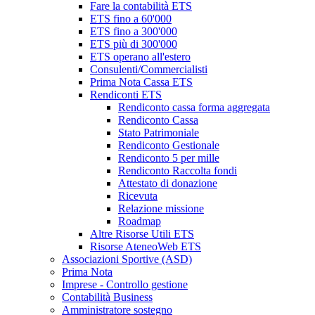
Fare la contabilità ETS
ETS fino a 60'000
ETS fino a 300'000
ETS più di 300'000
ETS operano all'estero
Consulenti/Commercialisti
Prima Nota Cassa ETS
Rendiconti ETS
Rendiconto cassa forma aggregata
Rendiconto Cassa
Stato Patrimoniale
Rendiconto Gestionale
Rendiconto 5 per mille
Rendiconto Raccolta fondi
Attestato di donazione
Ricevuta
Relazione missione
Roadmap
Altre Risorse Utili ETS
Risorse AteneoWeb ETS
Associazioni Sportive (ASD)
Prima Nota
Imprese - Controllo gestione
Contabilità Business
Amministratore sostegno