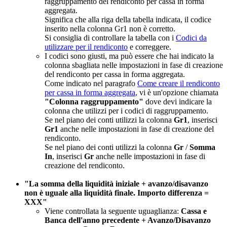
raggruppamento del rendiconto per cassa in forma
aggregata.
Significa che alla riga della tabella indicata, il codice
inserito nella colonna Gr1 non è corretto.
Si consiglia di controllare la tabella con i
Codici da
utilizzare per il rendiconto
e correggere.
I codici sono giusti, ma può essere che hai indicato la
colonna sbagliata nelle impostazioni in fase di creazione
del rendiconto per cassa in forma aggregata.
Come indicato nel paragrafo
Come creare il rendiconto
per cassa in forma aggregata
, vi è un'opzione chiamata
"Colonna raggruppamento"
dove devi indicare la
colonna che utilizzi per i codici di raggruppamento.
Se nel piano dei conti utilizzi la colonna
Gr1
, inserisci
Gr1
anche nelle impostazioni in fase di creazione del
rendiconto.
Se nel piano dei conti utilizzi la colonna
Gr
/
Somma
In
, inserisci
Gr
anche nelle impostazioni in fase di
creazione del rendiconto.
"La somma della liquidità iniziale + avanzo/disavanzo
non è uguale alla liquidità finale. Importo differenza =
XXX"
Viene controllata la seguente uguaglianza:
Cassa e
Banca dell'anno precedente + Avanzo/Disavanzo