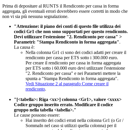
Prima di depositare al RUNTS il Rendiconto per cassa in forma
aggregata, gli eventuali errori dovrebbero essere corretti in modo che
non vi sia più nessuna segnalazione.
"Attenzione: il piano dei conti di questo file utilizza dei
codici Gr1 che non sono supportati per questo rendiconto.
Devi utilizzare l'estensione "2. Rendiconto per cassa" >
Parametri: "Stampa Rendiconto in forma aggregata"
.
La causa è:
Nella colonna Gr1 ci sono dei codici adatti per creare il
rendiconto per cassa per ETS sotto i 300.000 euro.
Per creare il rendiconto per cassa in forma aggregata
per ETS sotto i 60.000 euro devi utilizzare l'estensione
"2. Rendiconto per cassa" e nei Parametri mettere la
spunta a "Stampa Rendiconto in forma aggregata".
Vedi Situazione 2 al paragrafo Come creare il
rendiconto
.
"[<tabella>: Riga <xx>] colonna <Gr1>, valore <xxxx>
Codice gruppo inserito errato. Modificare il codice
gruppo nella tabella <tabella>."
Le cause possono essere:
Hai inserito dei codici errati nella colonna Gr1 (o Gr /
SommaIn nel caso si utilizzi quella colonna) per il