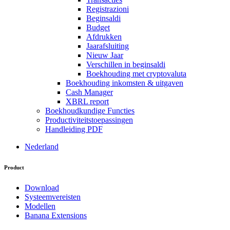
Registrazioni
Beginsaldi
Budget
Afdrukken
Jaarafsluiting
Nieuw Jaar
Verschillen in beginsaldi
Boekhouding met cryptovaluta
Boekhouding inkomsten & uitgaven
Cash Manager
XBRL report
Boekhoudkundige Functies
Productiviteitstoepassingen
Handleiding PDF
Nederland
Product
Download
Systeemvereisten
Modellen
Banana Extensions