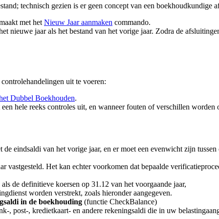
tand; technisch gezien is er geen concept van een boekhoudkundige afs
emaakt met het
Nieuw Jaar aanmaken
commando.
et nieuwe jaar als het bestand van het vorige jaar. Zodra de afsluitinge
 controlehandelingen uit te voeren:
in het Dubbel Boekhouden
.
 een hele reeks controles uit, en wanneer fouten of verschillen worden
 eindsaldi van het vorige jaar, en er moet een evenwicht zijn tussen d
r vastgesteld. Het kan echter voorkomen dat bepaalde verificatieprocedu
 als de definitieve koersen op 31.12 van het voorgaande jaar,
ingdienst worden verstrekt, zoals hieronder aangegeven.
ngsaldi in de boekhouding
(functie CheckBalance)
nk-, post-, kredietkaart- en andere rekeningsaldi die in uw belasting