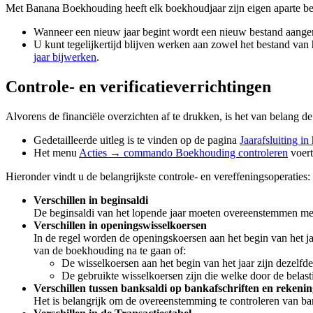
Met Banana Boekhouding heeft elk boekhoudjaar zijn eigen aparte bes
Wanneer een nieuw jaar begint wordt een nieuw bestand aang
U kunt tegelijkertijd blijven werken aan zowel het bestand van h
jaar bijwerken
.
Controle- en verificatieverrichtingen
Alvorens de financiële overzichten af te drukken, is het van belang de
Gedetailleerde uitleg is te vinden op de pagina
Jaarafsluiting 
Het menu
Acties → commando Boekhouding controleren
voert
Hieronder vindt u de belangrijkste controle- en vereffeningsoperaties:
Verschillen in beginsaldi
De beginsaldi van het lopende jaar moeten overeenstemmen met de
Verschillen in openingswisselkoersen
In de regel worden de openingskoersen aan het begin van het jaa
van de boekhouding na te gaan of:
De wisselkoersen aan het begin van het jaar zijn dezelfde
De gebruikte wisselkoersen zijn die welke door de belast
Verschillen tussen banksaldi op bankafschriften en rekeni
Het is belangrijk om de overeenstemming te controleren van ba