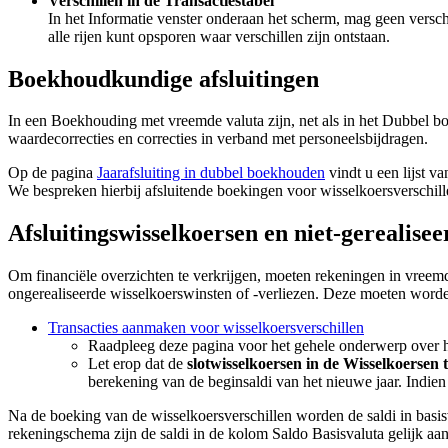
Verschillen in de Transactiestabel
In het Informatie venster onderaan het scherm, mag geen vers
alle rijen kunt opsporen waar verschillen zijn ontstaan.
Boekhoudkundige afsluitingen
In een Boekhouding met vreemde valuta zijn, net als in het Dubbel bo
waardecorrecties en correcties in verband met personeelsbijdragen.
Op de pagina
Jaarafsluiting in dubbel boekhouden
vindt u een lijst v
We bespreken hierbij afsluitende boekingen voor wisselkoersverschill
Afsluitingswisselkoersen en niet-gerealise
Om financiële overzichten te verkrijgen, moeten rekeningen in vreem
ongerealiseerde wisselkoerswinsten of -verliezen. Deze moeten word
Transacties aanmaken voor wisselkoersverschillen
Raadpleeg deze pagina voor het gehele onderwerp over he
Let erop dat de
slotwisselkoersen in de Wisselkoersen
berekening van de beginsaldi van het nieuwe jaar. Indien
Na de boeking van de wisselkoersverschillen worden de saldi in basisv
rekeningschema zijn de saldi in de kolom Saldo Basisvaluta gelijk aa