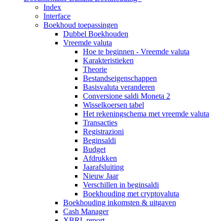
Index
Interface
Boekhoud toepassingen
Dubbel Boekhouden
Vreemde valuta
Hoe te beginnen - Vreemde valuta
Karakteristieken
Theorie
Bestandseigenschappen
Basisvaluta veranderen
Conversione saldi Moneta 2
Wisselkoersen tabel
Het rekeningschema met vreemde valuta
Transacties
Registrazioni
Beginsaldi
Budget
Afdrukken
Jaarafsluiting
Nieuw Jaar
Verschillen in beginsaldi
Boekhouding met cryptovaluta
Boekhouding inkomsten & uitgaven
Cash Manager
XBRL report