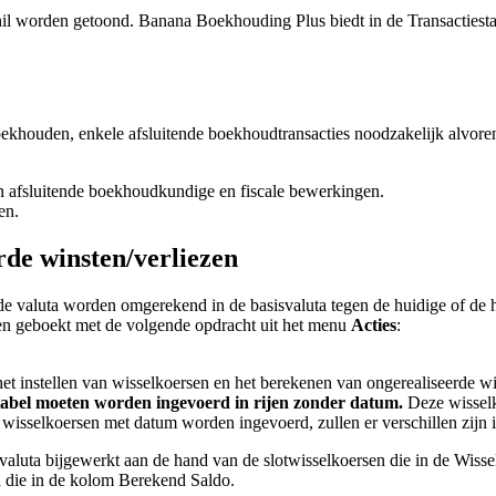
chil worden getoond. Banana Boekhouding Plus biedt in de Transacties
ekhouden, enkele afsluitende boekhoudtransacties noodzakelijk alvorens
an afsluitende boekhoudkundige en fiscale bewerkingen.
en.
erde winsten/verliezen
de valuta worden omgerekend in de basisvaluta tegen de huidige of de 
en geboekt met de volgende opdracht uit het menu
Acties
:
t instellen van wisselkoersen en het berekenen van ongerealiseerde wi
 tabel moeten worden ingevoerd in rijen zonder datum.
Deze wissel
 wisselkoersen met datum worden ingevoerd, zullen er verschillen zijn i
aluta bijgewerkt aan de hand van de slotwisselkoersen die in de Wissel
n die in de kolom Berekend Saldo.