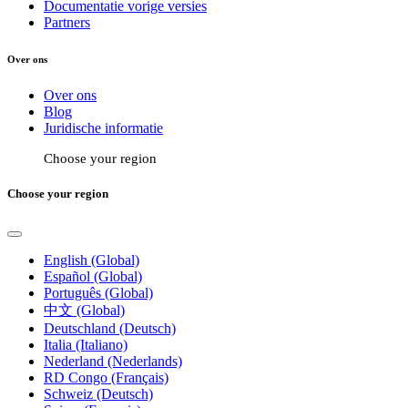
Documentatie vorige versies
Partners
Over ons
Over ons
Blog
Juridische informatie
Choose your region
Choose your region
English (Global)
Español (Global)
Português (Global)
中文 (Global)
Deutschland (Deutsch)
Italia (Italiano)
Nederland (Nederlands)
RD Congo (Français)
Schweiz (Deutsch)