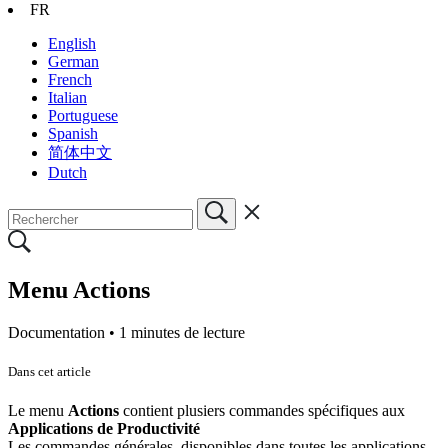
FR
English
German
French
Italian
Portuguese
Spanish
简体中文
Dutch
Menu Actions
Documentation •
1 minutes de lecture
Dans cet article
Le menu
Actions
contient plusiers commandes spécifiques aux
Applications
de Productivité
Les commandes générales, disponibles dans toutes les applications