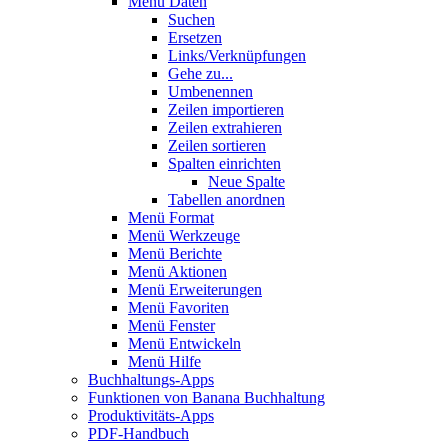
Menü Daten
Suchen
Ersetzen
Links/Verknüpfungen
Gehe zu...
Umbenennen
Zeilen importieren
Zeilen extrahieren
Zeilen sortieren
Spalten einrichten
Neue Spalte
Tabellen anordnen
Menü Format
Menü Werkzeuge
Menü Berichte
Menü Aktionen
Menü Erweiterungen
Menü Favoriten
Menü Fenster
Menü Entwickeln
Menü Hilfe
Buchhaltungs-Apps
Funktionen von Banana Buchhaltung
Produktivitäts-Apps
PDF-Handbuch