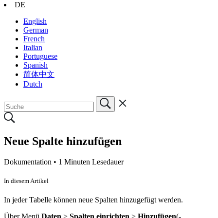
DE
English
German
French
Italian
Portuguese
Spanish
简体中文
Dutch
Neue Spalte hinzufügen
Dokumentation •
1 Minuten Lesedauer
In diesem Artikel
In jeder Tabelle können neue Spalten hinzugefügt werden.
Über Menü
Daten
>
Spalten einrichten
>
Hinzufügen
(-