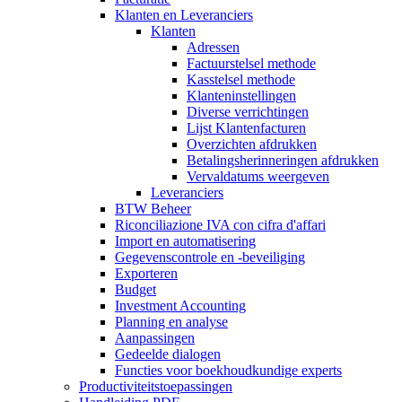
Klanten en Leveranciers
Klanten
Adressen
Factuurstelsel methode
Kasstelsel methode
Klanteninstellingen
Diverse verrichtingen
Lijst Klantenfacturen
Overzichten afdrukken
Betalingsherinneringen afdrukken
Vervaldatums weergeven
Leveranciers
BTW Beheer
Riconciliazione IVA con cifra d'affari
Import en automatisering
Gegevenscontrole en -beveiliging
Exporteren
Budget
Investment Accounting
Planning en analyse
Aanpassingen
Gedeelde dialogen
Functies voor boekhoudkundige experts
Productiviteitstoepassingen