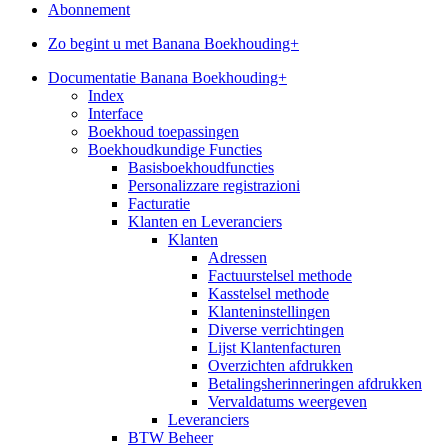
Abonnement
Zo begint u met Banana Boekhouding+
Documentatie Banana Boekhouding+
Index
Interface
Boekhoud toepassingen
Boekhoudkundige Functies
Basisboekhoudfuncties
Personalizzare registrazioni
Facturatie
Klanten en Leveranciers
Klanten
Adressen
Factuurstelsel methode
Kasstelsel methode
Klanteninstellingen
Diverse verrichtingen
Lijst Klantenfacturen
Overzichten afdrukken
Betalingsherinneringen afdrukken
Vervaldatums weergeven
Leveranciers
BTW Beheer