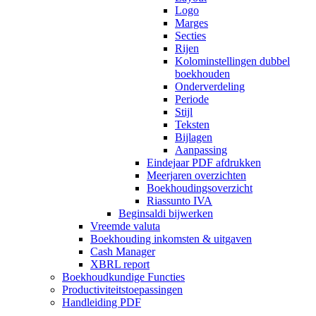
Logo
Marges
Secties
Rijen
Kolominstellingen dubbel
boekhouden
Onderverdeling
Periode
Stijl
Teksten
Bijlagen
Aanpassing
Eindejaar PDF afdrukken
Meerjaren overzichten
Boekhoudingsoverzicht
Riassunto IVA
Beginsaldi bijwerken
Vreemde valuta
Boekhouding inkomsten & uitgaven
Cash Manager
XBRL report
Boekhoudkundige Functies
Productiviteitstoepassingen
Handleiding PDF