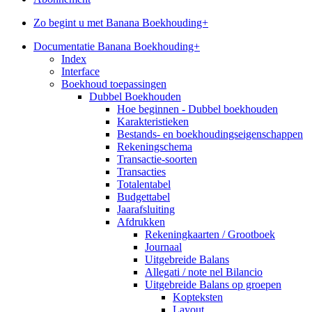
Zo begint u met Banana Boekhouding+
Documentatie Banana Boekhouding+
Index
Interface
Boekhoud toepassingen
Dubbel Boekhouden
Hoe beginnen - Dubbel boekhouden
Karakteristieken
Bestands- en boekhoudingseigenschappen
Rekeningschema
Transactie-soorten
Transacties
Totalentabel
Budgettabel
Jaarafsluiting
Afdrukken
Rekeningkaarten / Grootboek
Journaal
Uitgebreide Balans
Allegati / note nel Bilancio
Uitgebreide Balans op groepen
Kopteksten
Layout