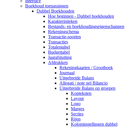
Interface
Boekhoud toepassingen
Dubbel Boekhouden
Hoe beginnen - Dubbel boekhouden
Karakteristieken
Bestands- en boekhoudingseigenschappen
Rekeningschema
Transactie-soorten
Transacties
Totalentabel
Budgettabel
Jaarafsluiting
Afdrukken
Rekeningkaarten / Grootboek
Journaal
Uitgebreide Balans
Allegati / note nel Bilancio
Uitgebreide Balans op groepen
Kopteksten
Layout
Logo
Marges
Secties
Rijen
Kolominstellingen dubbel