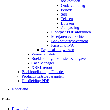
boekhouden
Onderverdeling
Periode
Stijl
Teksten
Bijlagen
Aanpassing
Eindejaar PDF afdrukken
Meerjaren overzichten
Boekhoudingsoverzicht
Riassunto IVA
Beginsaldi bijwerken
Vreemde valuta
Boekhouding inkomsten & uitgaven
Cash Manager
XBRL report
Boekhoudkundige Functies
Productiviteitstoepassingen
Handleiding PDF
Nederland
Product
Download