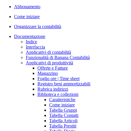
Abbonamento
Come iniziare
Organizzare la contabilità
Documentazione
Indice
Interfaccia
Applicativi di contabilità
Funzionalità di Banana Contabilità
Applicativi di produttività
Offerte e Fatture
Magazzino
Foglio ore | Time sheet
Registro beni ammortizzabili
Rubrica indirizzi
Biblioteca e collezioni
Caratteristiche
Come iniziare
Tabella Gruppi
Tabella Contatti
Tabella Articoli
Tabella Prestiti