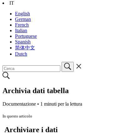
IT
English
German
French
Italian
Portuguese
Spanish
简体中文
Dutch
Archivia dati tabella
Documentazione •
1 minuti per la lettura
In questo articolo
Archiviare i dati