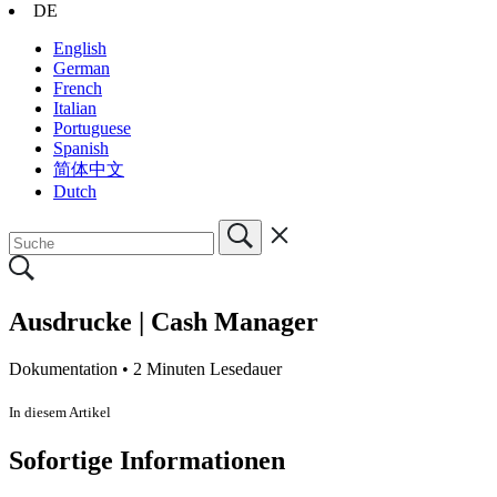
DE
English
German
French
Italian
Portuguese
Spanish
简体中文
Dutch
Ausdrucke | Cash Manager
Dokumentation •
2 Minuten Lesedauer
In diesem Artikel
Sofortige Informationen