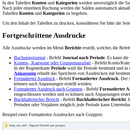
In den Tabellen
Konten
und
Kategorien
werden unverzüglich die Sa
Nach jeder einzelnen Buchung werden die Salden automatisch aktualisier
Tabellen
Konten
und
Kategorien
zu begeben.
Um den Inhalt der Tabellen zu drucken, konsultieren Sie bitte die Sei
Fortgeschrittene Ausdrucke
Alle Ausdrucke werden im Menü
Berichte
erstellt, welches die Befe
Buchungsjournal
- Befehl
Journal nach Periode
. Es kann die
Konten-, Kategorie oder Gruppenauszüge
- Befehl Konto/Kate
In der Registerkarte
Periode
wird die Periode bestimmt und in 
Anpassung
erlaubt das Speichern von Ausdrucken mit bestimm
Formatierter Ausdruck
- Befehl
Formatierter Ausdruck
. Der 
können auch Anpassungen erstellt werden.
Formatierter Ausdruck nach Gruppen
- Befehl
Formatierter 
eingeschlossen werden und es können auch Anpassungen erstel
Buchhalterischer Bericht
- Befehl
Buchhalterischer Bericht
. 
Perioden oder Vorjahren möglich; jede Periode kann Untertei
Beispiel eines Formatierten Ausdruckes nach Gruppen: