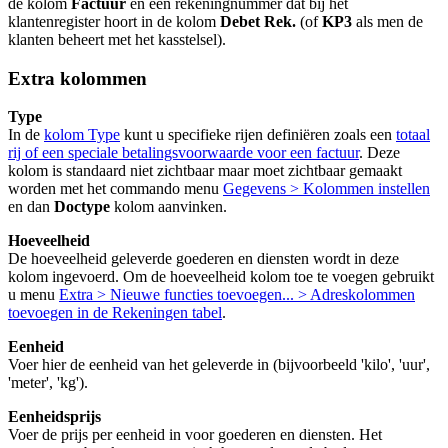
de kolom
Factuur
en een rekeningnummer dat bij het
klantenregister hoort in de kolom
Debet Rek.
(of
KP3
als men de
klanten beheert met het kasstelsel).
Extra kolommen
Type
In de
kolom Type
kunt u specifieke rijen definiëren zoals een
totaal
rij of een speciale betalingsvoorwaarde voor een factuur
. Deze
kolom is standaard niet zichtbaar maar moet zichtbaar gemaakt
worden met het commando menu
Gegevens > Kolommen instellen
en dan
Doctype
kolom aanvinken.
Hoeveelheid
De hoeveelheid geleverde goederen en diensten wordt in deze
kolom ingevoerd. Om de hoeveelheid kolom toe te voegen gebruikt
u menu
Extra > Nieuwe functies toevoegen... > Adreskolommen
toevoegen in de Rekeningen tabel
.
Eenheid
Voer hier de eenheid van het geleverde in (bijvoorbeeld 'kilo', 'uur',
'meter', 'kg').
Eenheidsprijs
Voer de prijs per eenheid in voor goederen en diensten. Het