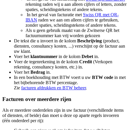
rekening raden wij u aan alleen cijfers of letters, zonder
spaties, scheidingstekens of andere tekens.
In het geval van facturatie met
Swiss QR met QR-
IBAN
raden we aan om alleen cijfers te gebruiken,
zonder spaties, scheidingstekens of andere tekens.
Als u geen gebruik maakt van de Zwitserse QR het
factuurnummer kan vrij worden gekozen
De tekst die u invoert in de kolom
Beschrijving
(product,
diensten, consultancy kosten, ...) verschijnt op de factuur aan
uw klant.
Voer het
klantnummer
in de kolom
Debet
in.
Voer de tegenrekening in de kolom
Credit
(Verkopen
rekening, consultancy kosten, etc.) in.
Voer het
Bedrag
in.
In een boekhouding met BTW voert u uw
BTW code
in met
het bijbehorende BTW percentage.
Zie
facturen afdrukken en BTW beheer
.
Facturen over meerdere rijen
Als er meerdere onderdelen zijn in uw factuur (verschillende items
of diensten, of beide) dan moet u deze op aparte regels invoeren
(één onderdeel per rij):