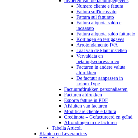
Invoeren van de factuurgegevens
Numero cliente e fattura
Fattura sull'incassato
Fattura sul fatturato
Fattura aliquota saldo e
incassato
Fattura aliquota saldo fatturato
Kortingen en teruggaves
Arrotondamento IVA
Taal van de klant instellen
Vervaldata en
betalingsvoorwaarden
Facturen in andere valuta
afdrukken
De factuur aanpassen in
kolom Type
Factuurafdrukken personaliseren
Facturen afdrukken
Esporta fatture in PDF
Afsluiten van facturen
Modificare cliente e fattura
Creditnota – Gefactureerd en geïnd
Afrondingen in de facturen
Tabella Articoli
Klanten en Leveranciers