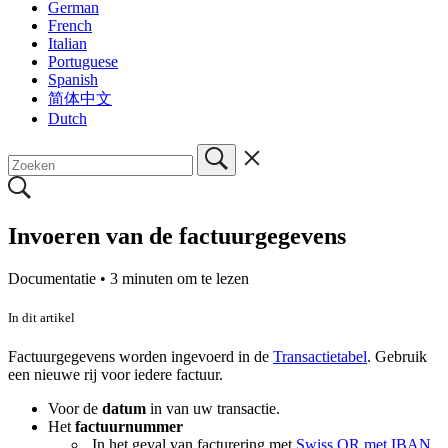
German
French
Italian
Portuguese
Spanish
简体中文
Dutch
Invoeren van de factuurgegevens
Documentatie •
3 minuten om te lezen
In dit artikel
Factuurgegevens worden ingevoerd in de
Transactietabel
. Gebruik
een nieuwe rij voor iedere factuur.
Voor de
datum
in van uw transactie.
Het
factuurnummer
In het geval van facturering met
Swiss QR met IBAN