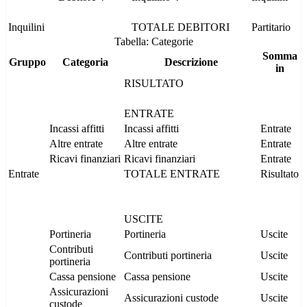
Inquilini
TOTALE DEBITORI
Partitario
Tabella: Categorie
Somma
Gruppo
Categoria
Descrizione
in
RISULTATO
ENTRATE
Incassi affitti
Incassi affitti
Entrate
Altre entrate
Altre entrate
Entrate
Ricavi finanziari
Ricavi finanziari
Entrate
Entrate
TOTALE ENTRATE
Risultato
USCITE
Portineria
Portineria
Uscite
Contributi
Contributi portineria
Uscite
portineria
Cassa pensione
Cassa pensione
Uscite
Assicurazioni
Assicurazioni custode
Uscite
custode