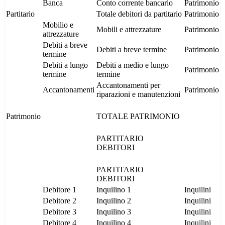
Banca
Conto corrente bancario
Patrimonio
Partitario
Totale debitori da partitario
Patrimonio
Mobilio e
Mobili e attrezzature
Patrimonio
attrezzature
Debiti a breve
Debiti a breve termine
Patrimonio
termine
Debiti a lungo
Debiti a medio e lungo
Patrimonio
termine
termine
Accantonamenti per
Accantonamenti
Patrimonio
riparazioni e manutenzioni
Patrimonio
TOTALE PATRIMONIO
PARTITARIO
DEBITORI
PARTITARIO
DEBITORI
Debitore 1
Inquilino 1
Inquilini
Debitore 2
Inquilino 2
Inquilini
Debitore 3
Inquilino 3
Inquilini
Debitore 4
Inquilino 4
Inquilini