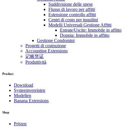
Suddivisione delle spese
Flusso di lavoro per affitti
Estensione controllo affitti
Centri di costo per inquilini
Modelli Universali Gestione Affitti
Entrate/Uscite: Immobile in affitto
Doppia: Immobile in affitto
Gestione Condomini
Progetti di costruzione
Accounting Extensions
记账凭证
Produttività
Product
Download
Systeemvereisten
Modellen
Banana Extensions
Shop
Prijzen