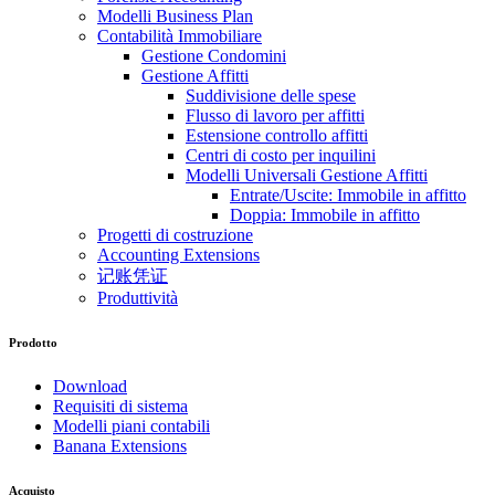
Modelli Business Plan
Contabilità Immobiliare
Gestione Condomini
Gestione Affitti
Suddivisione delle spese
Flusso di lavoro per affitti
Estensione controllo affitti
Centri di costo per inquilini
Modelli Universali Gestione Affitti
Entrate/Uscite: Immobile in affitto
Doppia: Immobile in affitto
Progetti di costruzione
Accounting Extensions
记账凭证
Produttività
Prodotto
Download
Requisiti di sistema
Modelli piani contabili
Banana Extensions
Acquisto