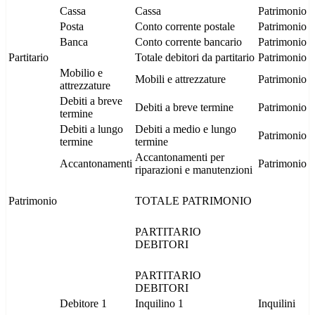
Cassa
Cassa
Patrimonio
Posta
Conto corrente postale
Patrimonio
Banca
Conto corrente bancario
Patrimonio
Partitario
Totale debitori da partitario
Patrimonio
Mobilio e
Mobili e attrezzature
Patrimonio
attrezzature
Debiti a breve
Debiti a breve termine
Patrimonio
termine
Debiti a lungo
Debiti a medio e lungo
Patrimonio
termine
termine
Accantonamenti per
Accantonamenti
Patrimonio
riparazioni e manutenzioni
Patrimonio
TOTALE PATRIMONIO
PARTITARIO
DEBITORI
PARTITARIO
DEBITORI
Debitore 1
Inquilino 1
Inquilini