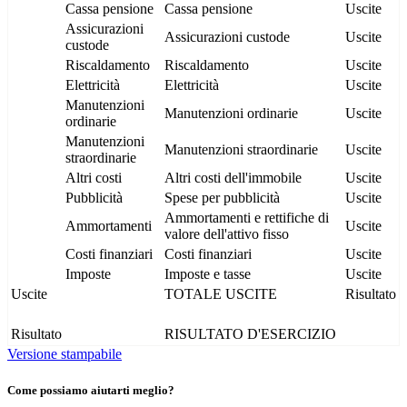
Cassa pensione
Cassa pensione
Uscite
Assicurazioni
Assicurazioni custode
Uscite
custode
Riscaldamento
Riscaldamento
Uscite
Elettricità
Elettricità
Uscite
Manutenzioni
Manutenzioni ordinarie
Uscite
ordinarie
Manutenzioni
Manutenzioni straordinarie
Uscite
straordinarie
Altri costi
Altri costi dell'immobile
Uscite
Pubblicità
Spese per pubblicità
Uscite
Ammortamenti e rettifiche di
Ammortamenti
Uscite
valore dell'attivo fisso
Costi finanziari
Costi finanziari
Uscite
Imposte
Imposte e tasse
Uscite
Uscite
TOTALE USCITE
Risultato
Risultato
RISULTATO D'ESERCIZIO
Versione stampabile
Come possiamo aiutarti meglio?