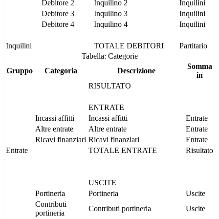
Debitore 2
Inquilino 2
Inquilini
Debitore 3
Inquilino 3
Inquilini
Debitore 4
Inquilino 4
Inquilini
Inquilini
TOTALE DEBITORI
Partitario
Tabella: Categorie
Somma
Gruppo
Categoria
Descrizione
in
RISULTATO
ENTRATE
Incassi affitti
Incassi affitti
Entrate
Altre entrate
Altre entrate
Entrate
Ricavi finanziari
Ricavi finanziari
Entrate
Entrate
TOTALE ENTRATE
Risultato
USCITE
Portineria
Portineria
Uscite
Contributi
Contributi portineria
Uscite
portineria