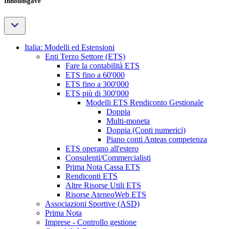
Inhoudsgave
Italia: Modelli ed Estensioni
Enti Terzo Settore (ETS)
Fare la contabilità ETS
ETS fino a 60'000
ETS fino a 300'000
ETS più di 300'000
Modelli ETS Rendiconto Gestionale
Doppia
Multi-moneta
Doppia (Conti numerici)
Piano conti Anteas competenza
ETS operano all'estero
Consulenti/Commercialisti
Prima Nota Cassa ETS
Rendiconti ETS
Altre Risorse Utili ETS
Risorse AteneoWeb ETS
Associazioni Sportive (ASD)
Prima Nota
Imprese - Controllo gestione