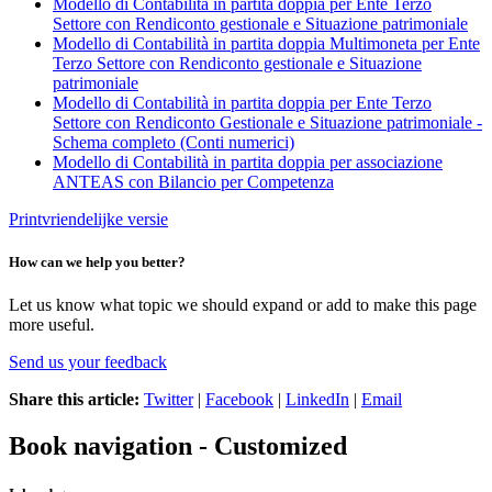
Modello di Contabilità in partita doppia per Ente Terzo
Settore con Rendiconto gestionale e Situazione patrimoniale
Modello di Contabilità in partita doppia Multimoneta per Ente
Terzo Settore con Rendiconto gestionale e Situazione
patrimoniale
Modello di
Contabilità in partita doppia per Ente Terzo
Settore con Rendiconto Gestionale e Situazione patrimoniale -
Schema completo (Conti numerici)
Modello di
Contabilità in partita doppia per associazione
ANTEAS con Bilancio per Competenza
Printvriendelijke versie
How can we help you better?
Let us know what topic we should expand or add to make this page
more useful.
Send us your feedback
Share this article:
Twitter
|
Facebook
|
LinkedIn
|
Email
Book navigation - Customized