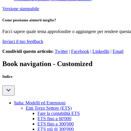
Versione stampabile
Come possiamo aiutarti meglio?
Facci sapere quale tema approfondire o aggiungere per rendere questa 
Inviaci il tuo feedback
Condividi questo articolo:
Twitter
|
Facebook
|
LinkedIn
|
Email
Book navigation - Customized
Indice
Italia: Modelli ed Estensioni
Enti Terzo Settore (ETS)
Fare la contabilità ETS
ETS fino a 60'000
ETS fino a 300'000
ETS più di 300'000