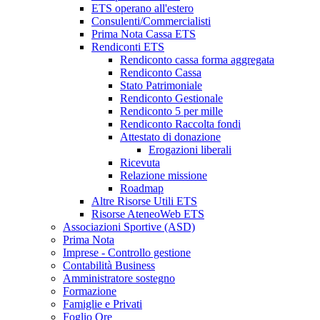
ETS operano all'estero
Consulenti/Commercialisti
Prima Nota Cassa ETS
Rendiconti ETS
Rendiconto cassa forma aggregata
Rendiconto Cassa
Stato Patrimoniale
Rendiconto Gestionale
Rendiconto 5 per mille
Rendiconto Raccolta fondi
Attestato di donazione
Erogazioni liberali
Ricevuta
Relazione missione
Roadmap
Altre Risorse Utili ETS
Risorse AteneoWeb ETS
Associazioni Sportive (ASD)
Prima Nota
Imprese - Controllo gestione
Contabilità Business
Amministratore sostegno
Formazione
Famiglie e Privati
Foglio Ore