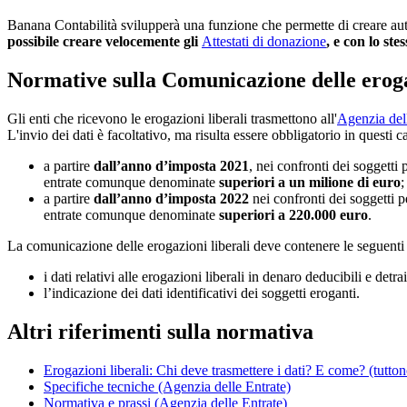
Banana Contabilità svilupperà una funzione che permette di creare au
possibile creare velocemente gli
Attestati di donazione
, e con lo st
Normative sulla Comunicazione delle eroga
Gli enti che ricevono le erogazioni liberali trasmettono all'
Agenzia dell
L'invio dei dati è facoltativo, ma risulta essere obbligatorio in questi
a partire
dall’anno d’imposta 2021
, nei confronti dei soggetti 
entrate comunque denominate
superiori a un milione di euro
;
a partire
dall’anno d’imposta 2022
nei confronti dei soggetti pe
entrate comunque denominate
superiori a 220.000 euro
.
La comunicazione delle erogazioni liberali deve contenere le seguenti
i dati relativi alle erogazioni liberali in denaro deducibili e detr
l’indicazione dei dati identificativi dei soggetti eroganti.
Altri riferimenti sulla normativa
Erogazioni liberali: Chi deve trasmettere i dati? E come? (tutto
Specifiche tecniche (Agenzia delle Entrate)
Normativa e prassi (Agenzia delle Entrate)