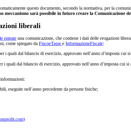
tomaticamente questo documento, secondo la normativa, per la comunica
esso meccanismo sarà possibile in futuro creare la Comunicazione del
zioni liberali
e entrate
una comunicazione, che contiene i dati delle erogazioni liberal
 casi, come spiegato da
FiscoeTasse
e
InformazioneFiscale
:
per i quali dal bilancio di esercizio, approvato nell’anno d’imposta cui si 
r i quali dal bilancio di esercizio, approvato nell’anno d’imposta cui si r
 informazioni:
aibili, eseguite nell’anno precedente da persone fisiche;
nonprofit.com)