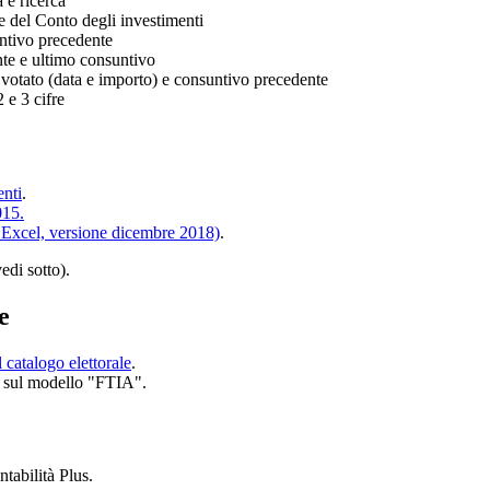
a e ricerca
e del Conto degli investimenti
ntivo precedente
te e ultimo consuntivo
 votato (data e importo) e consuntivo precedente
 e 3 cifre
enti
.
015.
 Excel, versione dicembre 2018)
.
edi sotto).
e
l catalogo elettorale
.
hi sul modello "FTIA".
tabilità Plus.