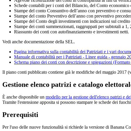
Agevole ricostruzione dei conti in contropartita ai fini di verific
Schede contabili per i conti del Bilancio, del Conto economico 
Stampe del conto Consuntivo dell’anno con preventivo e consu
Stampe del conto Preventivo dell’anno con preventivo preceden
Stampe del Conto degli investimenti con indicazioni sul credito
Stampe dei conti summenzionati, raggruppati per subtotali a 1, 2
Riassunto dei conti con autofinanziamento e investimenti netti.
Vedi anche documentazione della SEL.
Pagina informativa sulla contabilità dei Patriziati e i vari docum
Manuale di contabilità per i Patriziati - Linee guida - gennaio 2
Schema piano dei conti con descrizione e spiegazioni (Formato
Il piano conti pubblicato contiene già le modifiche del maggio 2017 (v
Gestione elenco patrizi e catalogo elettoral
È anche disponibile un
modello per la gestione dell'elenco patrizi e de
Tramite l'estensione apposita si possono stampare le schede dei fuoc
Prerequisiti
Per l'uso delle nuove funzionalità si richiede la versione di Banana Con