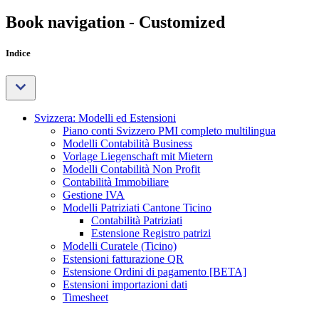
Book navigation - Customized
Indice
Svizzera: Modelli ed Estensioni
Piano conti Svizzero PMI completo multilingua
Modelli Contabilità Business
Vorlage Liegenschaft mit Mietern
Modelli Contabilità Non Profit
Contabilità Immobiliare
Gestione IVA
Modelli Patriziati Cantone Ticino
Contabilità Patriziati
Estensione Registro patrizi
Modelli Curatele (Ticino)
Estensioni fatturazione QR
Estensione Ordini di pagamento [BETA]
Estensioni importazioni dati
Timesheet