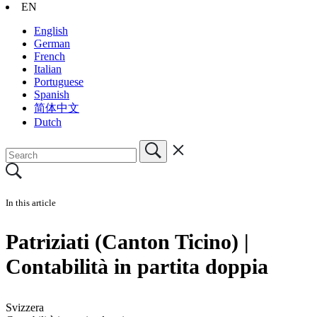
EN
English
German
French
Italian
Portuguese
Spanish
简体中文
Dutch
In this article
Patriziati (Canton Ticino) |
Contabilità in partita doppia
Svizzera