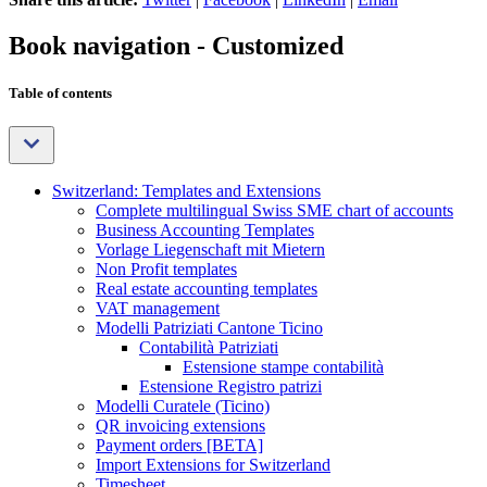
Book navigation - Customized
Table of contents
Switzerland: Templates and Extensions
Complete multilingual Swiss SME chart of accounts
Business Accounting Templates
Vorlage Liegenschaft mit Mietern
Non Profit templates
Real estate accounting templates
VAT management
Modelli Patriziati Cantone Ticino
Contabilità Patriziati
Estensione stampe contabilità
Estensione Registro patrizi
Modelli Curatele (Ticino)
QR invoicing extensions
Payment orders [BETA]
Import Extensions for Switzerland
Timesheet