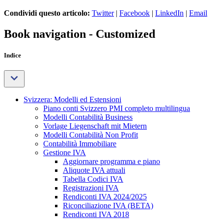
Condividi questo articolo:
Twitter
|
Facebook
|
LinkedIn
|
Email
Book navigation - Customized
Indice
Svizzera: Modelli ed Estensioni
Piano conti Svizzero PMI completo multilingua
Modelli Contabilità Business
Vorlage Liegenschaft mit Mietern
Modelli Contabilità Non Profit
Contabilità Immobiliare
Gestione IVA
Aggiornare programma e piano
Aliquote IVA attuali
Tabella Codici IVA
Registrazioni IVA
Rendiconti IVA 2024/2025
Riconciliazione IVA (BETA)
Rendiconti IVA 2018