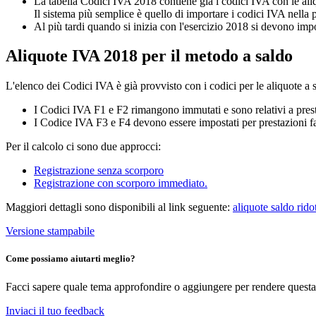
La tabella Codici IVA 2018 contiene già i codici IVA con le aliq
Il sistema più semplice è quello di importare i codici IVA nella p
Al più tardi quando si inizia con l'esercizio 2018 si devono imp
Aliquote IVA 2018 per il metodo a saldo
L'elenco dei Codici IVA è già provvisto con i codici per le aliquote a 
I Codici IVA F1 e F2 rimangono immutati e sono relativi a presta
I Codice IVA F3 e F4 devono essere impostati per prestazioni fa
Per il calcolo ci sono due approcci:
Registrazione senza scorporo
Registrazione con scorporo immediato.
Maggiori dettagli sono disponibili al link seguente:
aliquote saldo rido
Versione stampabile
Come possiamo aiutarti meglio?
Facci sapere quale tema approfondire o aggiungere per rendere questa 
Inviaci il tuo feedback