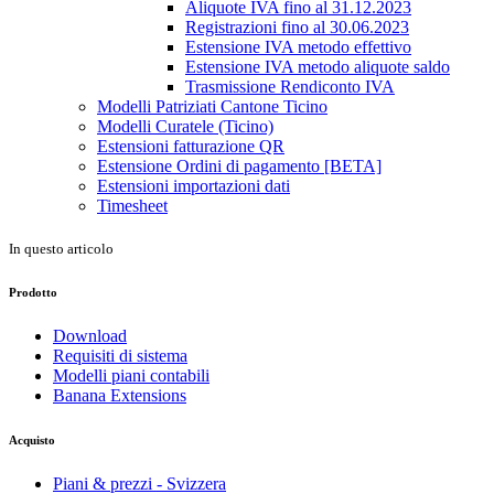
Aliquote IVA fino al 31.12.2023
Registrazioni fino al 30.06.2023
Estensione IVA metodo effettivo
Estensione IVA metodo aliquote saldo
Trasmissione Rendiconto IVA
Modelli Patriziati Cantone Ticino
Modelli Curatele (Ticino)
Estensioni fatturazione QR
Estensione Ordini di pagamento [BETA]
Estensioni importazioni dati
Timesheet
In questo articolo
Prodotto
Download
Requisiti di sistema
Modelli piani contabili
Banana Extensions
Acquisto
Piani & prezzi - Svizzera