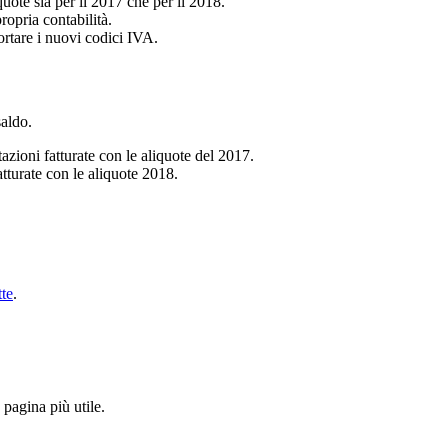
uote sia per il 2017 che per il 2018.
ropria contabilità.
ortare i nuovi codici IVA.
saldo.
zioni fatturate con le aliquote del 2017.
tturate con le aliquote 2018.
tte
.
pagina più utile.