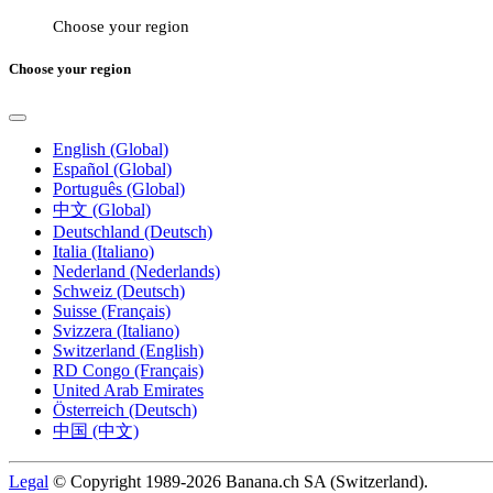
Choose your region
Choose your region
English (Global)
Español (Global)
Português (Global)
中文 (Global)
Deutschland (Deutsch)
Italia (Italiano)
Nederland (Nederlands)
Schweiz (Deutsch)
Suisse (Français)
Svizzera (Italiano)
Switzerland (English)
RD Congo (Français)
United Arab Emirates
Österreich (Deutsch)
中国 (中文)
Legal
© Copyright 1989-2026 Banana.ch SA (Switzerland).