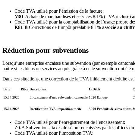
Code TVA utilisé pour l’émission de la facture:
M81
Achats de marchandises et services 8.1% (TVA incluse)
a
Code TVA utilisé pour la comptabilisation de l’usage propre d
K81-B
Corrections de l’impôt préalable 8.1%
associé au chiff
Réduction pour subventions
Lorsqu’une entreprise encaisse une subvention (par exemple cantonale o
naître si les biens ou services acquis grâce à cette subvention ont été u
Dans ces situations, une correction de la TVA initialement déduite est 
Date
Pièce
Description
CtDébit
C
15.04.2025
Encaissement d’une subvention cantonale
1020 Banque
3
15.04.2025
Rectification TVA, imposition tacite
3900 Produits de subventions
3
Code TVA utilisé pour l’enregistrement de l’encaissement:
Z0-A Subventions, taxes de séjour encaissées par les offices du 
Code TVA utilisé pour l’imposition TVA: