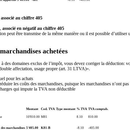
,
associé au chiffre 405
),
associé en négatif au chiffre 405
cation peut être transmise de la même manière ou il est possible d’utiliser
 marchandises achetées
u à des domaines exclus de l’impôt, vous devez corriger la déduction: vo
 double affectation, usage propre (art. 31 LTVA)».
el pour les achats
éduire les coûts des marchandises, puisque les marchandises n’ont pas ét
charges qui impute la TVA non déductible
Montant
Cod. TVA
Type montant
% TVA
TVA comptab.
ue
10'810.00
M81
8.10
810.00
 des marchandises
5'405.00
K81-B
-8.10
-405.00