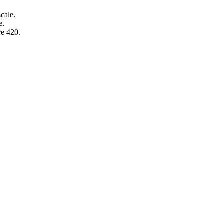
cale.
e.
re 420.