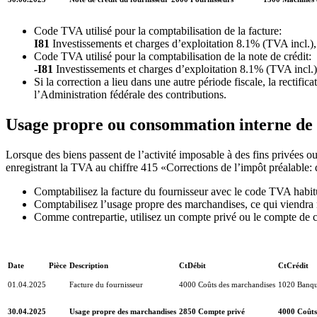
Code TVA utilisé pour la comptabilisation de la facture:
I81
Investissements et charges d’exploitation 8.1% (TVA incl.)
Code TVA utilisé pour la comptabilisation de la note de crédit:
-I81
Investissements et charges d’exploitation 8.1% (TVA incl.
Si la correction a lieu dans une autre période fiscale, la rectifi
l’Administration fédérale des contributions.
Usage propre ou consommation interne de
Lorsque des biens passent de l’activité imposable à des fins privées o
enregistrant la TVA au chiffre 415 «Corrections de l’impôt préalable:
Comptabilisez la facture du fournisseur avec le code TVA habitu
Comptabilisez l’usage propre des marchandises, ce qui viendra r
Comme contrepartie, utilisez un compte privé ou le compte de 
Date
Pièce
Description
CtDébit
CtCrédit
01.04.2025
Facture du fournisseur
4000 Coûts des marchandises
1020 Banq
30.04.2025
Usage propre des marchandises
2850 Compte privé
4000 Coûts