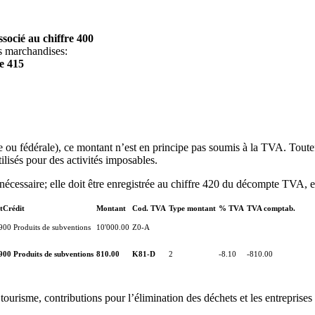
ssocié au chiffre 400
es marchandises:
re 415
u fédérale), ce montant n’est en principe pas soumis à la TVA. Toutefoi
tilisés pour des activités imposables.
nécessaire; elle doit être enregistrée au chiffre 420 du décompte TVA, en
tCrédit
Montant
Cod. TVA
Type montant
% TVA
TVA comptab.
900 Produits de subventions
10'000.00
Z0-A
900 Produits de subventions
810.00
K81-D
2
-8.10
-810.00
tourisme, contributions pour l’élimination des déchets et les entreprise