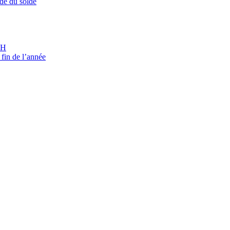
de du solde
CH
 fin de l’année