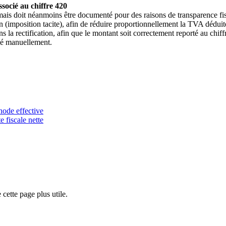
ssocié au chiffre 420
mais doit néanmoins être documenté pour des raisons de transparence fis
n (imposition tacite), afin de réduire proportionnellement la TVA déduit
s la rectification, afin que le montant soit correctement reporté au chiff
ulé manuellement.
hode effective
 fiscale nette
cette page plus utile.