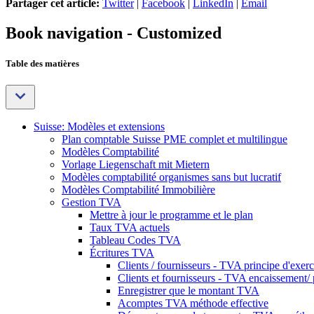
Partager cet article:
Twitter
|
Facebook
|
LinkedIn
|
Email
Book navigation - Customized
Table des matières
Suisse: Modèles et extensions
Plan comptable Suisse PME complet et multilingue
Modèles Comptabilité
Vorlage Liegenschaft mit Mietern
Modèles comptabilité organismes sans but lucratif
Modèles Comptabilité Immobilière
Gestion TVA
Mettre à jour le programme et le plan
Taux TVA actuels
Tableau Codes TVA
Écritures TVA
Clients / fournisseurs - TVA principe d'exerc
Clients et fournisseurs - TVA encaissement/ p
Enregistrer que le montant TVA
Acomptes TVA méthode effective