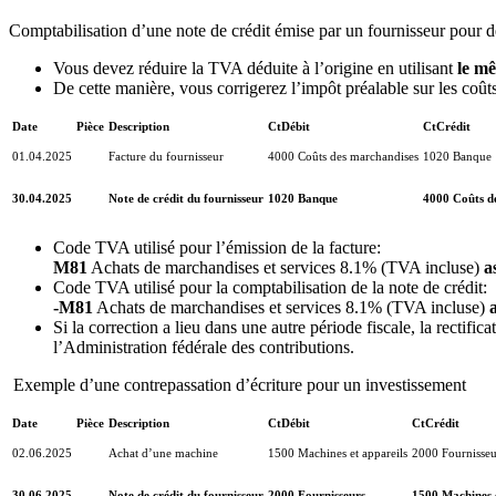
Comptabilisation d’une note de crédit émise par un fournisseur pour 
Vous devez réduire la TVA déduite à l’origine en utilisant
le m
De cette manière, vous corrigerez l’impôt préalable sur les coûts
Date
Pièce
Description
CtDébit
CtCrédit
01.04.2025
Facture du fournisseur
4000 Coûts des marchandises
1020 Banque
30.04.2025
Note de crédit du fournisseur
1020 Banque
4000 Coûts d
Code TVA utilisé pour l’émission de la facture:
M81
Achats de marchandises et services 8.1% (TVA incluse)
a
Code TVA utilisé pour la comptabilisation de la note de crédit:
-M81
Achats de marchandises et services 8.1% (TVA incluse)
Si la correction a lieu dans une autre période fiscale, la rectifi
l’Administration fédérale des contributions.
Exemple d’une contrepassation d’écriture pour un investissement
Date
Pièce
Description
CtDébit
CtCrédit
02.06.2025
Achat d’une machine
1500 Machines et appareils
2000 Fournisseu
30.06.2025
Note de crédit du fournisseur
2000 Fournisseurs
1500 Machines e