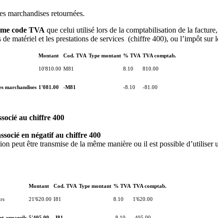
des marchandises retournées.
ême code TVA
que celui utilisé lors de la comptabilisation de la facture
 de matériel et les prestations de services (chiffre 400), ou l’impôt sur 
Montant
Cod. TVA
Type montant
% TVA
TVA comptab.
10'810.00
M81
8.10
810.00
es marchandises
1'081.00
-M81
-8.10
-81.00
ssocié au chiffre 400
associé en négatif au chiffre 400
cation peut être transmise de la même manière ou il est possible d’utiliser
Montant
Cod. TVA
Type montant
% TVA
TVA comptab.
rs
21'620.00
I81
8.10
1'620.00
t appareils
5'405.00
-I81
-8.10
-405.00