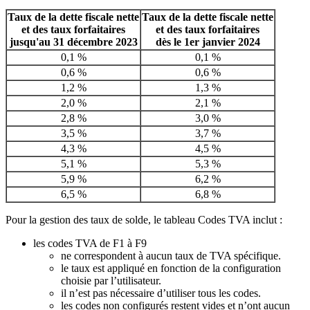
Taux de la dette fiscale nette
Taux de la dette fiscale nette
et des taux forfaitaires
et des taux forfaitaires
jusqu'au 31 décembre 2023
dès le 1er janvier 2024
0,1 %
0,1 %
0,6 %
0,6 %
1,2 %
1,3 %
2,0 %
2,1 %
2,8 %
3,0 %
3,5 %
3,7 %
4,3 %
4,5 %
5,1 %
5,3 %
5,9 %
6,2 %
6,5 %
6,8 %
Pour la gestion des taux de solde, le tableau Codes TVA inclut :
les codes TVA de F1 à F9
ne correspondent à aucun taux de TVA spécifique.
le taux est appliqué en fonction de la configuration
choisie par l’utilisateur.
il n’est pas nécessaire d’utiliser tous les codes.
les codes non configurés restent vides et n’ont aucun