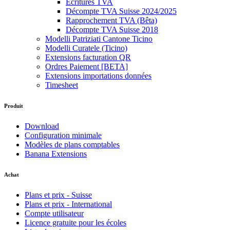
Écritures TVA
Décompte TVA Suisse 2024/2025
Rapprochement TVA (Bêta)
Décompte TVA Suisse 2018
Modelli Patriziati Cantone Ticino
Modelli Curatele (Ticino)
Extensions facturation QR
Ordres Paiement [BETA]
Extensions importations données
Timesheet
Produit
Download
Configuration minimale
Modèles de plans comptables
Banana Extensions
Achat
Plans et prix - Suisse
Plans et prix - International
Compte utilisateur
Licence gratuite pour les écoles