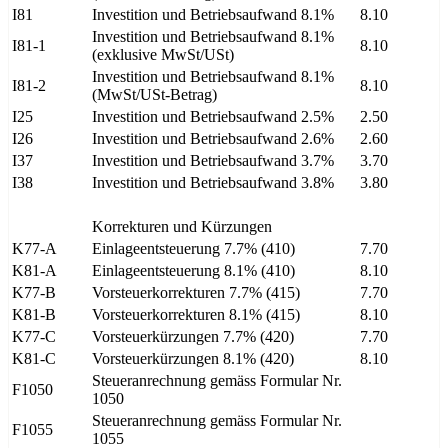
I81
Investition und Betriebsaufwand 8.1%
8.10
Investition und Betriebsaufwand 8.1%
I81-1
8.10
(exklusive MwSt/USt)
Investition und Betriebsaufwand 8.1%
I81-2
8.10
(MwSt/USt-Betrag)
I25
Investition und Betriebsaufwand 2.5%
2.50
I26
Investition und Betriebsaufwand 2.6%
2.60
I37
Investition und Betriebsaufwand 3.7%
3.70
I38
Investition und Betriebsaufwand 3.8%
3.80
Korrekturen und Kürzungen
K77-A
Einlageentsteuerung 7.7% (410)
7.70
K81-A
Einlageentsteuerung 8.1% (410)
8.10
K77-B
Vorsteuerkorrekturen 7.7% (415)
7.70
K81-B
Vorsteuerkorrekturen 8.1% (415)
8.10
K77-C
Vorsteuerkürzungen 7.7% (420)
7.70
K81-C
Vorsteuerkürzungen 8.1% (420)
8.10
Steueranrechnung gemäss Formular Nr.
F1050
1050
Steueranrechnung gemäss Formular Nr.
F1055
1055