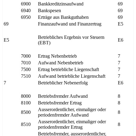
6900
Bankkreditzinsaufwand
69
6940
Bankspesen
69
6950
Erträge aus Bankguthaben
69
69
Finanzaufwand und Finanzertrag
E5
Betriebliches Ergebnis vor Steuern
E5
E6
(EBT)
7000
Ertrag Nebenbetrieb
7
7010
Aufwand Nebenbetrieb
7
7500
Ertrag betriebliche Liegenschaft
7
7510
Aufwand betriebliche Liegenschaft
7
7
Betrieblicher Nebenerfolg
E6
8000
Betriebsfremder Aufwand
8
8100
Betriebsfremder Ertrag
8
Ausserordentlicher, einmaliger oder
8500
8
periodenfremder Aufwand
Ausserordentlicher, einmaliger oder
8510
8
periodenfremder Ertrag
Betriebsfremder, ausserordentlicher,