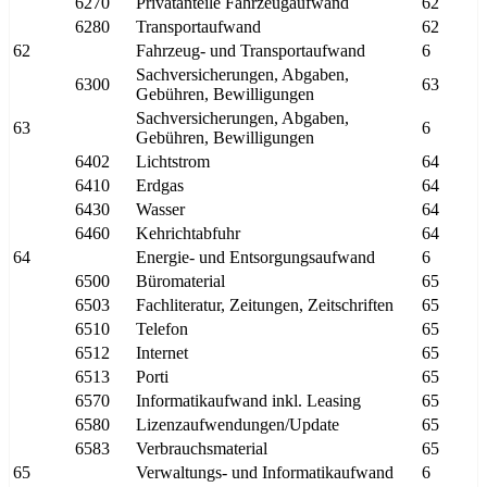
6270
Privatanteile Fahrzeugaufwand
62
6280
Transportaufwand
62
62
Fahrzeug- und Transportaufwand
6
Sachversicherungen, Abgaben,
6300
63
Gebühren, Bewilligungen
Sachversicherungen, Abgaben,
63
6
Gebühren, Bewilligungen
6402
Lichtstrom
64
6410
Erdgas
64
6430
Wasser
64
6460
Kehrichtabfuhr
64
64
Energie- und Entsorgungsaufwand
6
6500
Büromaterial
65
6503
Fachliteratur, Zeitungen, Zeitschriften
65
6510
Telefon
65
6512
Internet
65
6513
Porti
65
6570
Informatikaufwand inkl. Leasing
65
6580
Lizenzaufwendungen/Update
65
6583
Verbrauchsmaterial
65
65
Verwaltungs- und Informatikaufwand
6