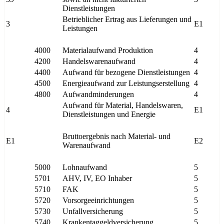
Dienstleistungen
Betrieblicher Ertrag aus Lieferungen und
3
E1
Leistungen
4000
Materialaufwand Produktion
4
4200
Handelswarenaufwand
4
4400
Aufwand für bezogene Dienstleistungen
4
4500
Energieaufwand zur Leistungserstellung
4
4800
Aufwandminderungen
4
Aufwand für Material, Handelswaren,
4
E1
Dienstleistungen und Energie
Bruttoergebnis nach Material- und
E1
E2
Warenaufwand
5000
Lohnaufwand
5
5701
AHV, IV, EO Inhaber
5
5710
FAK
5
5720
Vorsorgeeinrichtungen
5
5730
Unfallversicherung
5
5740
Krankentaggeldversicherung
5