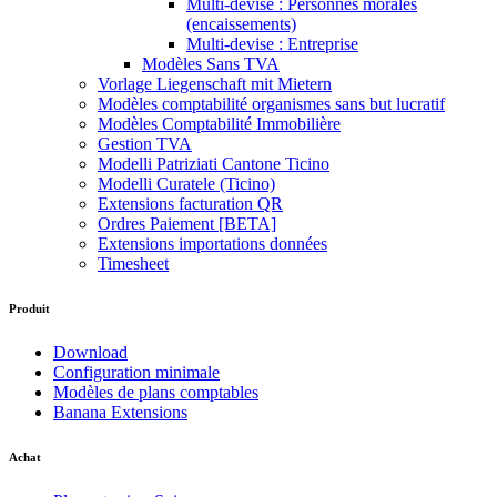
Multi-devise : Personnes morales
(encaissements)
Multi-devise : Entreprise
Modèles Sans TVA
Vorlage Liegenschaft mit Mietern
Modèles comptabilité organismes sans but lucratif
Modèles Comptabilité Immobilière
Gestion TVA
Modelli Patriziati Cantone Ticino
Modelli Curatele (Ticino)
Extensions facturation QR
Ordres Paiement [BETA]
Extensions importations données
Timesheet
Produit
Download
Configuration minimale
Modèles de plans comptables
Banana Extensions
Achat