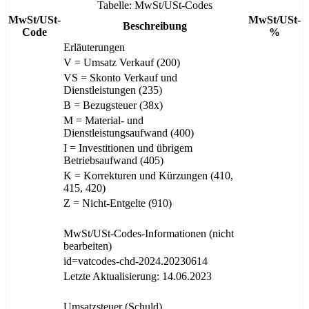
Tabelle: MwSt/USt-Codes
MwSt/USt-
MwSt/USt-
Beschreibung
Code
%
Erläuterungen
V = Umsatz Verkauf (200)
VS = Skonto Verkauf und
Dienstleistungen (235)
B = Bezugsteuer (38x)
M = Material- und
Dienstleistungsaufwand (400)
I = Investitionen und übrigem
Betriebsaufwand (405)
K = Korrekturen und Kürzungen (410,
415, 420)
Z = Nicht-Entgelte (910)
MwSt/USt-Codes-Informationen (nicht
bearbeiten)
id=vatcodes-chd-2024.20230614
Letzte Aktualisierung: 14.06.2023
Umsatzsteuer (Schuld)