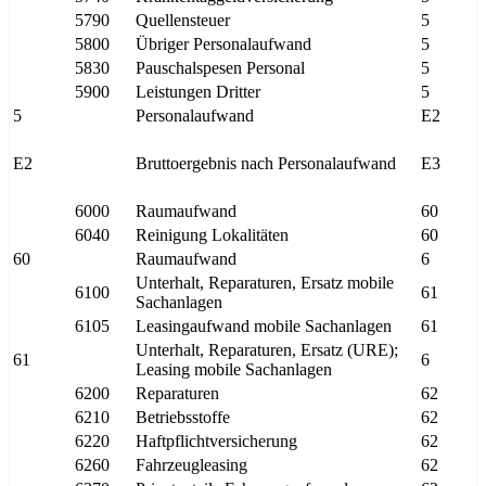
5790
Quellensteuer
5
5800
Übriger Personalaufwand
5
5830
Pauschalspesen Personal
5
5900
Leistungen Dritter
5
5
Personalaufwand
E2
E2
Bruttoergebnis nach Personalaufwand
E3
6000
Raumaufwand
60
6040
Reinigung Lokalitäten
60
60
Raumaufwand
6
Unterhalt, Reparaturen, Ersatz mobile
6100
61
Sachanlagen
6105
Leasingaufwand mobile Sachanlagen
61
Unterhalt, Reparaturen, Ersatz (URE);
61
6
Leasing mobile Sachanlagen
6200
Reparaturen
62
6210
Betriebsstoffe
62
6220
Haftpflichtversicherung
62
6260
Fahrzeugleasing
62