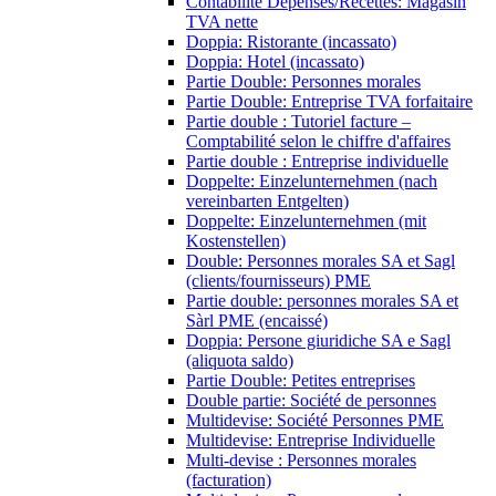
Contabilité Dépenses/Recettes: Magasin
TVA nette
Doppia: Ristorante (incassato)
Doppia: Hotel (incassato)
Partie Double: Personnes morales
Partie Double: Entreprise TVA forfaitaire
Partie double : Tutoriel facture –
Comptabilité selon le chiffre d'affaires
Partie double : Entreprise individuelle
Doppelte: Einzelunternehmen (nach
vereinbarten Entgelten)
Doppelte: Einzelunternehmen (mit
Kostenstellen)
Double: Personnes morales SA et Sagl
(clients/fournisseurs) PME
Partie double: personnes morales SA et
Sàrl PME (encaissé)
Doppia: Persone giuridiche SA e Sagl
(aliquota saldo)
Partie Double: Petites entreprises
Double partie: Société de personnes
Multidevise: Société Personnes PME
Multidevise: Entreprise Individuelle
Multi-devise : Personnes morales
(facturation)