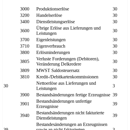
3000
Produktionserlöse
30
3200
Handelserlöse
30
3400
Dienstleistungserlöse
30
Übrige Erlöse aus Lieferungen und
3600
30
Leistungen
3700
Eigenleistungen
30
3710
Eigenverbrauch
30
3800
Erlösminderungen
30
Verluste Forderungen (Debitoren),
3805
30
Veränderung Delkredere
3809
MWST Saldosteuersatz
30
3810
Kredit-/Debitkartenkommissionen
30
Nettoerlöse aus Lieferungen und
30
3
Leistungen
3900
Bestandsänderungen fertige Erzeugnisse
39
Bestandsänderungen unfertige
3901
39
Erzeugnisse
Bestandsänderungen nicht fakturierte
3940
39
Dienstleistungen
Bestandesänderungen an Erzeugnissen
39
sowie an nicht fakturierten
3