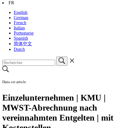
FR
English
German
French
Italian
Portuguese
Spanish
简体中文
Dutch
Dans cet article
Einzelunternehmen | KMU |
MWST-Abrechnung nach
vereinnahmten Entgelten | mit
Kostenstellen