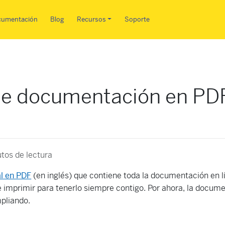
Pasar al contenido principal
cumentación
Blog
Recursos
Soporte
de documentación en PDF
o
tos de lectura
l en PDF
(en inglés) que contiene toda la documentación en 
 imprimir para tenerlo siempre contigo. Por ahora, la docum
mpliando.