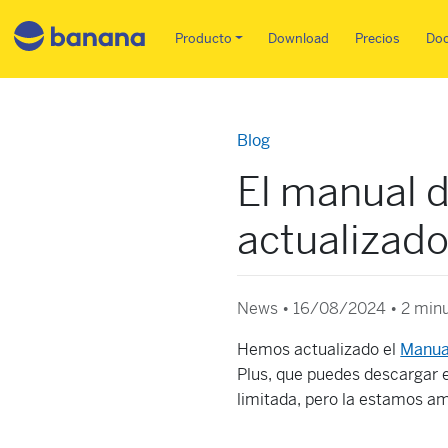
Main menu ES
Producto
Download
Precios
Do
Blog
El manual 
actualizad
News • 16/08/2024 •
2 minu
Hemos actualizado el
Manua
Plus, que puedes descargar e
limitada, pero la estamos a