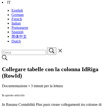
IT
English
German
French
Italian
Portuguese
Spanish
简体中文
Dutch
Collegare tabelle con la colonna IdRiga
(RowId)
Documentazione •
3 minuti per la lettura
In questo articolo
In Banana Contabilità Plus puoi creare collegamenti tra colonne di