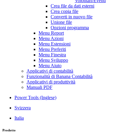
Volontari/Eventi
Crea file da dati esterni
Crea copia file
Converti in nuovo file
Unione file
Opzioni programma
Menu Report
Menu Azioni
Menu Estensioni
Menu Preferiti
Menu Finestra
Menu Sviluppo
Menu Aiuto
Applicativi di contabilità
Funzionalità di Banana Contabilità
Applicativi di produttività
Manuali PDF
Power Tools (Inglese)
Svizzera
Italia
Prodotto