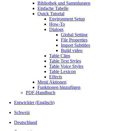
Bibliothek und Sammlungen
Einfache Tabelle
Quick Tutorial
Environment Setup
How-To
Dialogs
Global Setting
File Properties
Import Subtitles
Build video
Table Clips
Table Text Styles
Table Voice Styles
Table Lexicon
Effects
Menü Aktionen
Funktionen hinzufügen
PDF-Handbuch
Entwickler (Englisch)
Schweiz
Deutschland