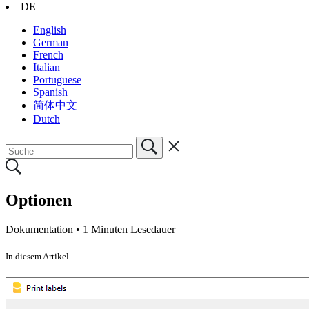
DE
English
German
French
Italian
Portuguese
Spanish
简体中文
Dutch
Optionen
Dokumentation •
1 Minuten Lesedauer
In diesem Artikel