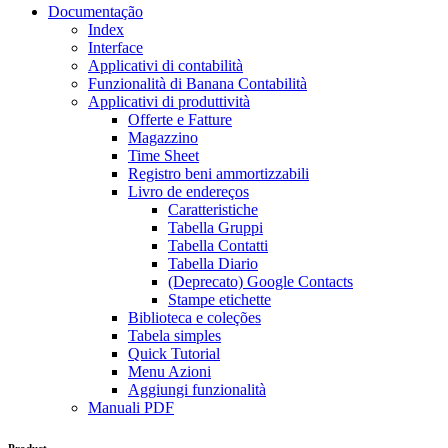
Documentação
Index
Interface
Applicativi di contabilità
Funzionalità di Banana Contabilità
Applicativi di produttività
Offerte e Fatture
Magazzino
Time Sheet
Registro beni ammortizzabili
Livro de endereços
Caratteristiche
Tabella Gruppi
Tabella Contatti
Tabella Diario
(Deprecato) Google Contacts
Stampe etichette
Biblioteca e coleções
Tabela simples
Quick Tutorial
Menu Azioni
Aggiungi funzionalità
Manuali PDF