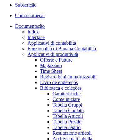
Subscrição
Como começar
Documentação
Index
Interface
Applicativi di contabilità
Funzionalità di Banana Contabilità
Applicativi di produttività
Offerte e Fatture
Magazzino
Time Sheet
Registro beni ammortizzabili
Livro de endereços
Biblioteca e coleções
Caratteristiche
Come iniziare
Tabella Gruppi
Tabella Contatti
Tabella Articoli
Tabella Prestiti
Tabella Diario
Restituzione articoli
Archivia dati tabella