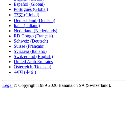
Español (Global)
Português (Global)
中文 (Global)
Deutschland (Deutsch)
Italia (Italiano)
Nederland (Nederlands)
RD Congo (Français)
Schweiz (Deutsch)
Suisse (Français)
Svizzera (Italiano)
Switzerland (English)
United Arab Emirates
Österreich (Deutsch)
中国 (中文)
Legal
© Copyright 1989-2026 Banana.ch SA (Switzerland).