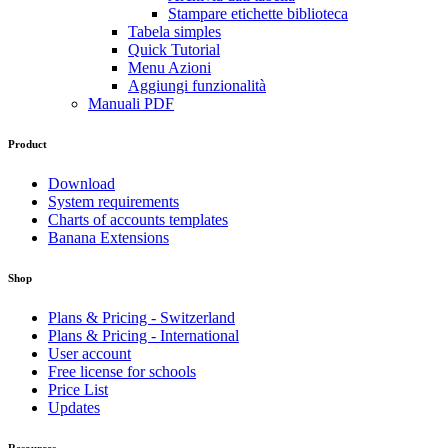
Stampare etichette biblioteca
Tabela simples
Quick Tutorial
Menu Azioni
Aggiungi funzionalità
Manuali PDF
Product
Download
System requirements
Charts of accounts templates
Banana Extensions
Shop
Plans & Pricing - Switzerland
Plans & Pricing - International
User account
Free license for schools
Price List
Updates
Resources