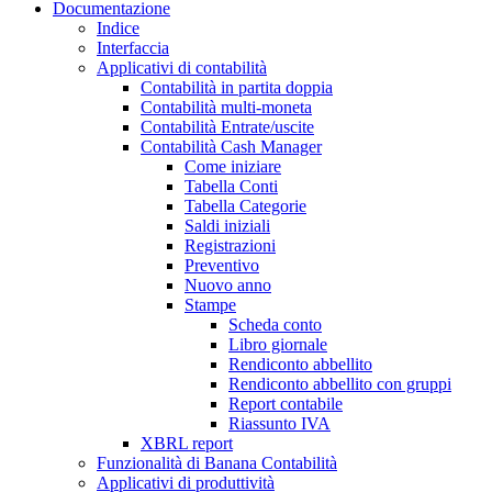
Documentazione
Indice
Interfaccia
Applicativi di contabilità
Contabilità in partita doppia
Contabilità multi-moneta
Contabilità Entrate/uscite
Contabilità Cash Manager
Come iniziare
Tabella Conti
Tabella Categorie
Saldi iniziali
Registrazioni
Preventivo
Nuovo anno
Stampe
Scheda conto
Libro giornale
Rendiconto abbellito
Rendiconto abbellito con gruppi
Report contabile
Riassunto IVA
XBRL report
Funzionalità di Banana Contabilità
Applicativi di produttività