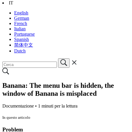
IT
English
German
French
Italian
Portuguese
Spanish
简体中文
Dutch
Banana: The menu bar is hidden, the
window of Banana is misplaced
Documentazione •
1 minuti per la lettura
In questo articolo
Problem