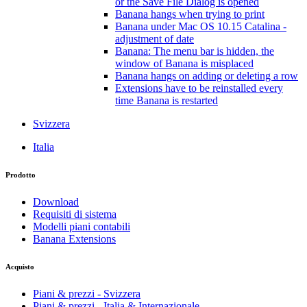
or the Save File Dialog is opened
Banana hangs when trying to print
Banana under Mac OS 10.15 Catalina -
adjustment of date
Banana: The menu bar is hidden, the
window of Banana is misplaced
Banana hangs on adding or deleting a row
Extensions have to be reinstalled every
time Banana is restarted
Svizzera
Italia
Prodotto
Download
Requisiti di sistema
Modelli piani contabili
Banana Extensions
Acquisto
Piani & prezzi - Svizzera
Piani & prezzi - Italia & Internazionale