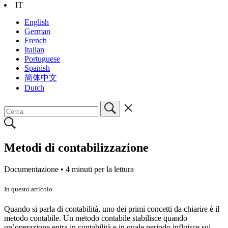
IT
English
German
French
Italian
Portuguese
Spanish
简体中文
Dutch
Metodi di contabilizzazione
Documentazione •
4 minuti per la lettura
In questo articolo
Quando si parla di contabilità, uno dei primi concetti da chiarire è il
metodo contabile. Un metodo contabile stabilisce quando
un’operazione entra in contabilità e in quale periodo influisce sui