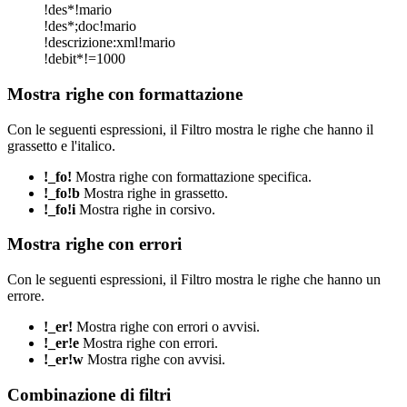
!des*!mario
!des*;doc!mario
!descrizione:xml!mario
!debit*!=1000
Mostra righe con formattazione
Con le seguenti espressioni, il Filtro mostra le righe che hanno il
grassetto e l'italico.
!_fo!
Mostra righe con formattazione specifica.
!_fo!b
Mostra righe in grassetto.
!_fo!i
Mostra righe in corsivo.
Mostra righe con errori
Con le seguenti espressioni, il Filtro mostra le righe che hanno un
errore.
!_er!
Mostra righe con errori o avvisi.
!_er!e
Mostra righe con errori.
!_er!w
Mostra righe con avvisi.
Combinazione di filtri