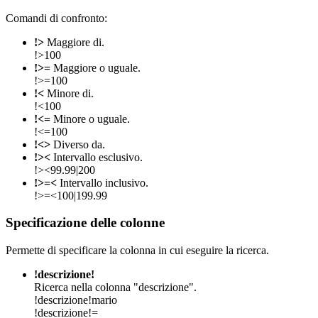
Comandi di confronto:
!>
Maggiore di.
!>100
!>=
Maggiore o uguale.
!>=100
!<
Minore di.
!<100
!<=
Minore o uguale.
!<=100
!<>
Diverso da.
!><
Intervallo esclusivo.
!><99.99|200
!>=<
Intervallo inclusivo.
!>=<100|199.99
Specificazione delle colonne
Permette di specificare la colonna in cui eseguire la ricerca.
!descrizione!
Ricerca nella colonna "descrizione".
!descrizione!mario
!descrizione!=