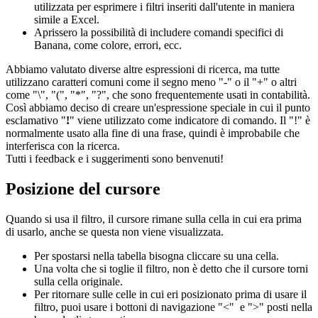
utilizzata per esprimere i filtri inseriti dall'utente in maniera
simile a Excel.
Aprissero la possibilità di includere comandi specifici di
Banana, come colore, errori, ecc.
Abbiamo valutato diverse altre espressioni di ricerca, ma tutte
utilizzano caratteri comuni come il segno meno "-" o il "+" o altri
come "\", "(", "*", "?", che sono frequentemente usati in contabilità.
Così abbiamo deciso di creare un'espressione speciale in cui il punto
esclamativo "
!
" viene utilizzato come indicatore di comando. Il "!" è
normalmente usato alla fine di una frase, quindi è improbabile che
interferisca con la ricerca.
Tutti i feedback e i suggerimenti sono benvenuti!
Posizione del cursore
Quando si usa il filtro, il cursore rimane sulla cella in cui era prima
di usarlo, anche se questa non viene visualizzata.
Per spostarsi nella tabella bisogna cliccare su una cella.
Una volta che si toglie il filtro, non è detto che il cursore torni
sulla cella originale.
Per ritornare sulle celle in cui eri posizionato prima di usare il
filtro, puoi usare i bottoni di navigazione "<" e ">" posti nella