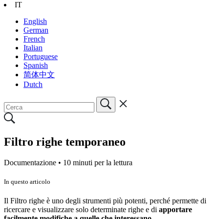
IT
English
German
French
Italian
Portuguese
Spanish
简体中文
Dutch
Filtro righe temporaneo
Documentazione •
10 minuti per la lettura
In questo articolo
Il Filtro righe è uno degli strumenti più potenti, perché permette di
ricercare e visualizzare solo determinate righe e di
apportare
facilmente modifiche a quelle che interessano
.