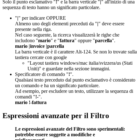
Solo il punto esclamativo "
!
" e la barra verticale "
|
" all'inizio di una
sequenza di testo hanno un significato particolare.
"
|
" per indicare OPPURE
Almeno uno degli elementi preceduti da "
|
" deve essere
presente nella riga.
Nel caso seguente, la ricerca visualizzerà le righe che
includono "
mario
" e "
fattura
" oppure "
parcella
".
mario |invoice |parcella
La barra verticale è il carattere Alt-124. Se non lo trovate sulla
tastiera cercate con google
"Layout tastiera windows/mac italia/svizzera/us (Stati
Uniti)" e guardate nella sezione immagini.
Specificatore di comando "
!
".
Qualsiasi testo preceduto dal punto esclamativo è considerato
un comando e ha un significato particolare.
Ad esempio, per escludere un testo, utilizzare la sequenza di
comandi "
!-
".
mario !-fattura
Espressioni avanzate per il Filtro
Le espressioni avanzate del Filtro sono sperimentali:
potrebbe essere soggette a modifiche e