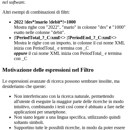
nel software.
Altri esempi di combinazioni di filtri:
2022 !des*!mario !debit*!=1000
Mostra righe con "2022", "mario" in colonne "des"
e
"1000"
esatto nelle colonne "debit".
|!PeriodTotal_?_C:xml!<> |!PeriodEnd_?_C:xml!<>
Mostra le righe con un importo, in colonne il cui nome XML
inizia con PeriodTotal_ e termina con _C
oppure
il cui nome XML inizia con PeriodTotal_ e termina
con _C
Motivazione delle espressioni nel Filtro
Le espressioni avanzate di ricerca possono sembrare insolite, ma
desideriamo che queste:
Non interferiscano con la ricerca naturale, permettendo
all'utente di eseguire la maggior parte delle ricerche in modo
intuitivo, combinando i testi così come è abituato a fare nelle
applicazioni per smartphone.
Non siano legate a una lingua specifica, utilizzando quindi
soltanto simboli.
Supportino tutte le possibili ricerche, in modo da poter essere