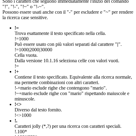
Sono i caratteri che seguono immediatamente l'inizio del comando
"!", "!-", "!~" o "!-~".
Possono essere usati anche con il "-" per escludere e "~" per rendere
la ricerca case sensitive.
!=
Trova esattamente il testo specificato nella cella.
!=1000
Può essere usato con più valori separati dal carattere "
|
".
!=1000|2000|30000
Cella vuota.
Dalla versione 10.1.16 seleziona celle con valori vuoti.
!=
!+
Contiene il testo specificato. Equivalente alla ricerca normale,
ma permette combinazioni con altri caratteri.
!-+mario esclude righe che contengono "mario".
!~+mario esclude righe con "mario" rispettando maiuscole e
minuscole.
!<>
Diverso dal testo fornito.
!<>1000
!.
Caratteri jolly (*,?) per una ricerca con caratteri speciali.
!.100*