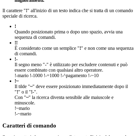
miglioramenti.
Il carattere "
!
" all'inizio di un testo indica che si tratta di un comando
speciale di ricerca.
!
Quando posizionato prima o dopo uno spazio, avvia una
sequenza di comandi.
!!
È considerato come un semplice "
!
" e non come una sequenza
di comandi.
!-
Il segno meno "
-
" è utilizzato per escludere contenuti e può
essere combinato con qualsiasi altro operatore.
!-mario !-1000 !-=1000 !-^pagamento !-~10
!~
Il tilde "
~
" deve essere posizionato immediatamente dopo il
"
!
" o il "
!-
".
Con "
~
" la ricerca diventa sensibile alle maiuscole e
minuscole.
!~mario
!-~mario
Caratteri di comando