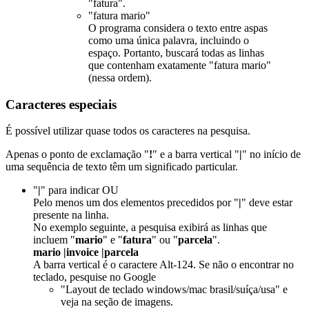
"fatura".
"fatura mario"
O programa considera o texto entre aspas
como uma única palavra, incluindo o
espaço. Portanto, buscará todas as linhas
que contenham exatamente "fatura mario"
(nessa ordem).
Caracteres especiais
É possível utilizar quase todos os caracteres na pesquisa.
Apenas o ponto de exclamação "
!
" e a barra vertical "
|
" no início de
uma sequência de texto têm um significado particular.
"
|
" para indicar OU
Pelo menos um dos elementos precedidos por "
|
" deve estar
presente na linha.
No exemplo seguinte, a pesquisa exibirá as linhas que
incluem "
mario
" e "
fatura
" ou "
parcela
".
mario |invoice |parcela
A barra vertical é o caractere Alt-124. Se não o encontrar no
teclado, pesquise no Google
"Layout de teclado windows/mac brasil/suíça/usa" e
veja na seção de imagens.