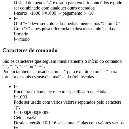
O sinal de menos "
-
" é usado para excluir conteúdos e pode
ser combinado com qualquer outro operador.
!-mario !-1000 !-=1000 !-^pagamento !-~10
!~
O til "
~
" deve ser colocado imediatamente após "
!
" ou "
!-
".
Com "
~
" a pesquisa diferencia maiúsculas e minúsculas.
!~mario
!-~mario
Caracteres de comando
São os caracteres que seguem imediatamente o início do comando
"!", "!-", "!~" ou "!-~".
Podem também ser usados com "-" para excluir e com "~" para
tornar a pesquisa sensível a maiúsculas/minúsculas.
!=
Encontra exatamente o texto especificado na célula.
!=1000
Pode ser usado com vários valores separados pelo caractere
"
|
".
!=1000|2000|30000
Célula vazia.
Desde a versão 10.1.16 seleciona células com valores vazios.
!=