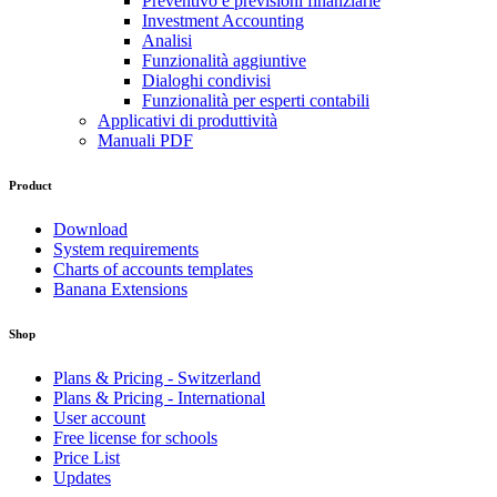
Preventivo e previsioni finanziarie
Investment Accounting
Analisi
Funzionalità aggiuntive
Dialoghi condivisi
Funzionalità per esperti contabili
Applicativi di produttività
Manuali PDF
Product
Download
System requirements
Charts of accounts templates
Banana Extensions
Shop
Plans & Pricing - Switzerland
Plans & Pricing - International
User account
Free license for schools
Price List
Updates