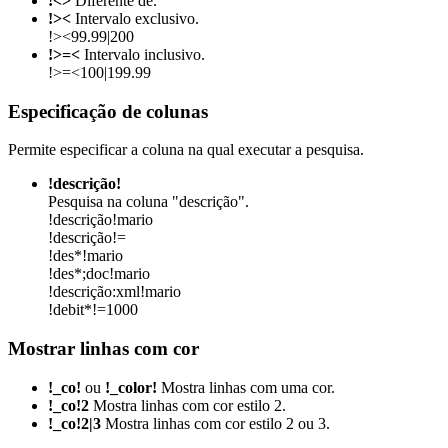
!<>
Diferente de.
!><
Intervalo exclusivo.
!><99.99|200
!>=<
Intervalo inclusivo.
!>=<100|199.99
Especificação de colunas
Permite especificar a coluna na qual executar a pesquisa.
!descrição!
Pesquisa na coluna "descrição".
!descrição!mario
!descrição!=
!des*!mario
!des*;doc!mario
!descrição:xml!mario
!debit*!=1000
Mostrar linhas com cor
!_co!
ou
!_color!
Mostra linhas com uma cor.
!_co!2
Mostra linhas com cor estilo 2.
!_co!2|3
Mostra linhas com cor estilo 2 ou 3.