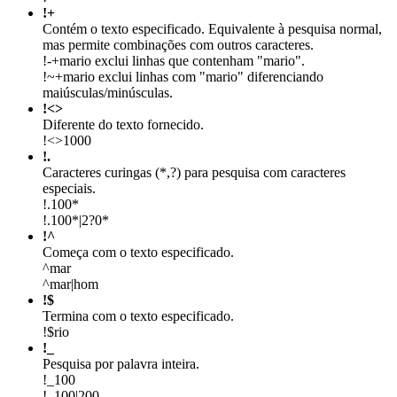
!+
Contém o texto especificado. Equivalente à pesquisa normal,
mas permite combinações com outros caracteres.
!-+mario exclui linhas que contenham "mario".
!~+mario exclui linhas com "mario" diferenciando
maiúsculas/minúsculas.
!<>
Diferente do texto fornecido.
!<>1000
!.
Caracteres curingas (*,?) para pesquisa com caracteres
especiais.
!.100*
!.100*|2?0*
!^
Começa com o texto especificado.
^mar
^mar|hom
!$
Termina com o texto especificado.
!$rio
!_
Pesquisa por palavra inteira.
!_100
!_100|200