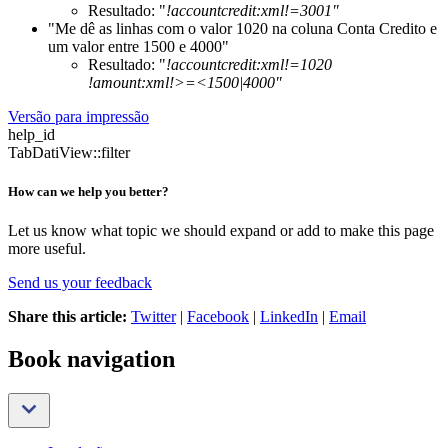
Resultado: "
!accountcredit:xml!=3001"
"Me dê as linhas com o valor 1020 na coluna Conta Credito e
um valor entre 1500 e 4000"
Resultado: "
!accountcredit:xml!=1020
!amount:xml!>=<1500|4000"
Versão para impressão
help_id
TabDatiView::filter
How can we help you better?
Let us know what topic we should expand or add to make this page
more useful.
Send us your feedback
Share this article:
Twitter
|
Facebook
|
LinkedIn
|
Email
Book navigation