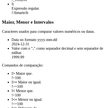
!:
Expressão regular.
!:\bmario\b
Maior, Menor e Intervalos
Caracteres usados para comparar valores numéricos ou datas.
Data no formato yyyy-mm-dd
2024-12-31
Valor com o "
.
" como separador decimal e sem separador de
milhar.
1999.99
Comandos de comparação:
!>
Maior que.
!>100
!>=
Maior ou igual.
!>=100
!<
Menor que.
!<100
!<=
Menor ou igual.
!<=100