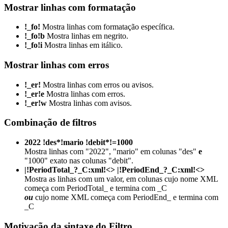
Mostrar linhas com formatação
!_fo!
Mostra linhas com formatação específica.
!_fo!b
Mostra linhas em negrito.
!_fo!i
Mostra linhas em itálico.
Mostrar linhas com erros
!_er!
Mostra linhas com erros ou avisos.
!_er!e
Mostra linhas com erros.
!_er!w
Mostra linhas com avisos.
Combinação de filtros
2022 !des*!mario !debit*!=1000
Mostra linhas com "2022", "mario" em colunas "des"
e
"1000" exato nas colunas "debit".
|!PeriodTotal_?_C:xml!<> |!PeriodEnd_?_C:xml!<>
Mostra as linhas com um valor, em colunas cujo nome XML
começa com PeriodTotal_ e termina com _C
ou
cujo nome XML começa com PeriodEnd_ e termina com
_C
Motivação da sintaxe do Filtro