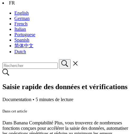
FR
English
German
French
Italian
Portuguese
Spanish
简体中文
Dutch
Saisie rapide des données et vérifications
Documentation •
5 minutes de lecture
Dans cet article
Dans Banana Comptabilité Plus, vous trouverez de nombreuses
fonctions conçues pour accélérer la saisie des données, automatiser
les opérations répétitives et réduire au minimum les erreurs.