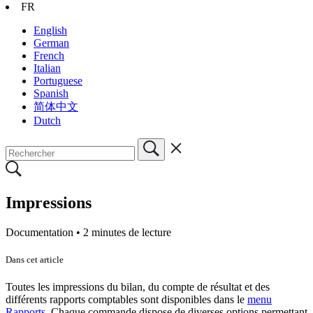
FR
English
German
French
Italian
Portuguese
Spanish
简体中文
Dutch
Impressions
Documentation •
2 minutes de lecture
Dans cet article
Toutes les impressions du bilan, du compte de résultat et des
différents rapports comptables sont disponibles dans le
menu
Rapports
. Chaque commande dispose de diverses options permettant