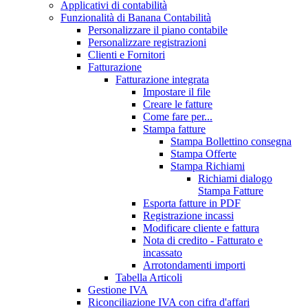
Applicativi di contabilità
Funzionalità di Banana Contabilità
Personalizzare il piano contabile
Personalizzare registrazioni
Clienti e Fornitori
Fatturazione
Fatturazione integrata
Impostare il file
Creare le fatture
Come fare per...
Stampa fatture
Stampa Bollettino consegna
Stampa Offerte
Stampa Richiami
Richiami dialogo
Stampa Fatture
Esporta fatture in PDF
Registrazione incassi
Modificare cliente e fattura
Nota di credito - Fatturato e
incassato
Arrotondamenti importi
Tabella Articoli
Gestione IVA
Riconciliazione IVA con cifra d'affari