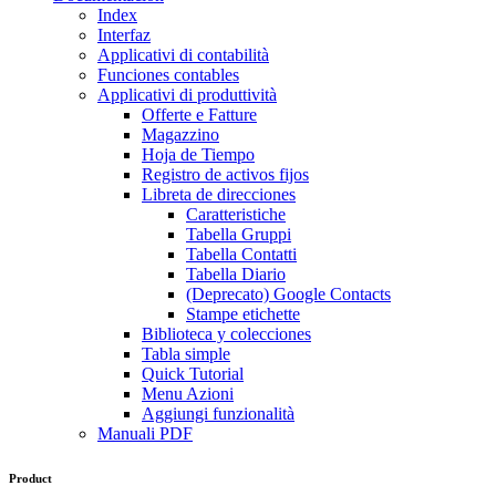
Index
Interfaz
Applicativi di contabilità
Funciones contables
Applicativi di produttività
Offerte e Fatture
Magazzino
Hoja de Tiempo
Registro de activos fijos
Libreta de direcciones
Caratteristiche
Tabella Gruppi
Tabella Contatti
Tabella Diario
(Deprecato) Google Contacts
Stampe etichette
Biblioteca y colecciones
Tabla simple
Quick Tutorial
Menu Azioni
Aggiungi funzionalità
Manuali PDF
Product