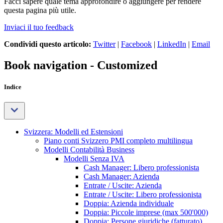
Facci sapere quale tema approfondire o aggiungere per rendere
questa pagina più utile.
Inviaci il tuo feedback
Condividi questo articolo:
Twitter
|
Facebook
|
LinkedIn
|
Email
Book navigation - Customized
Indice
Svizzera: Modelli ed Estensioni
Piano conti Svizzero PMI completo multilingua
Modelli Contabilità Business
Modelli Senza IVA
Cash Manager: Libero professionista
Cash Manager: Azienda
Entrate / Uscite: Azienda
Entrate / Uscite: Libero professionista
Doppia: Azienda individuale
Doppia: Piccole imprese (max 500'000)
Doppia: Persone giuridiche (fatturato)