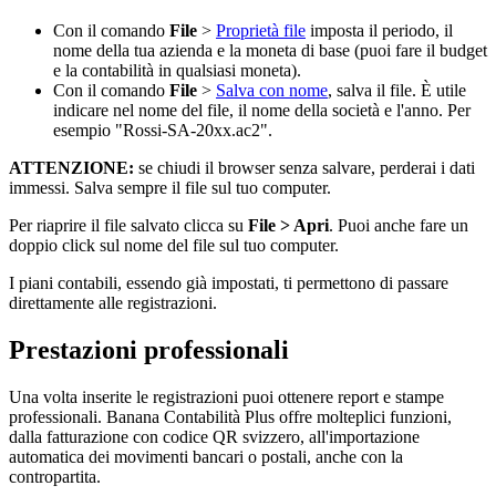
Con il comando
File
>
Proprietà file
imposta il periodo, il
nome della tua azienda e la moneta di base (puoi fare il budget
e la contabilità in qualsiasi moneta).
Con il comando
File
>
Salva con nome
, salva il file. È utile
indicare nel nome del file, il nome della società e l'anno. Per
esempio "Rossi-SA-20xx.ac2".
ATTENZIONE:
se chiudi il browser senza salvare, perderai i dati
immessi. Salva sempre il file sul tuo computer.
Per riaprire il file salvato clicca su
File > Apri
. Puoi anche fare un
doppio click sul nome del file sul tuo computer.
I piani contabili, essendo già impostati, ti permettono di passare
direttamente alle registrazioni.
Prestazioni professionali
Una volta inserite le registrazioni puoi ottenere report e stampe
professionali. Banana Contabilità Plus offre molteplici funzioni,
dalla fatturazione con codice QR svizzero, all'importazione
automatica dei movimenti bancari o postali, anche con la
contropartita.