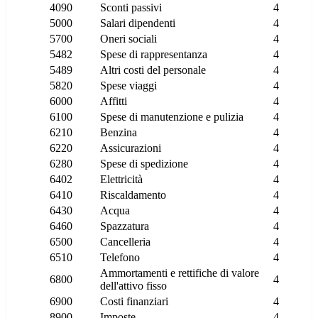
4090
Sconti passivi
4
5000
Salari dipendenti
4
5700
Oneri sociali
4
5482
Spese di rappresentanza
4
5489
Altri costi del personale
4
5820
Spese viaggi
4
6000
Affitti
4
6100
Spese di manutenzione e pulizia
4
6210
Benzina
4
6220
Assicurazioni
4
6280
Spese di spedizione
4
6402
Elettricità
4
6410
Riscaldamento
4
6430
Acqua
4
6460
Spazzatura
4
6500
Cancelleria
4
6510
Telefono
4
Ammortamenti e rettifiche di valore
6800
4
dell'attivo fisso
6900
Costi finanziari
4
8900
Imposte
4