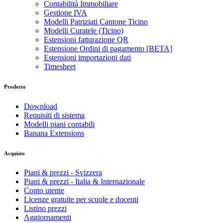
Contabilità Immobiliare
Gestione IVA
Modelli Patriziati Cantone Ticino
Modelli Curatele (Ticino)
Estensioni fatturazione QR
Estensione Ordini di pagamento [BETA]
Estensioni importazioni dati
Timesheet
Prodotto
Download
Requisiti di sistema
Modelli piani contabili
Banana Extensions
Acquisto
Piani & prezzi - Svizzera
Piani & prezzi - Italia & Internazionale
Conto utente
Licenze gratuite per scuole e docenti
Listino prezzi
Aggiornamenti