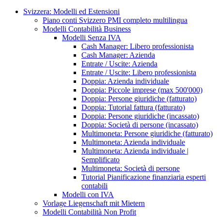
Svizzera: Modelli ed Estensioni
Piano conti Svizzero PMI completo multilingua
Modelli Contabilità Business
Modelli Senza IVA
Cash Manager: Libero professionista
Cash Manager: Azienda
Entrate / Uscite: Azienda
Entrate / Uscite: Libero professionista
Doppia: Azienda individuale
Doppia: Piccole imprese (max 500'000)
Doppia: Persone giuridiche (fatturato)
Doppia: Tutorial fattura (fatturato)
Doppia: Persone giuridiche (incassato)
Doppia: Società di persone (incassato)
Multimoneta: Persone giuridiche (fatturato)
Multimoneta: Azienda individuale
Multimoneta: Azienda individuale |
Semplificato
Multimoneta: Società di persone
Tutorial Pianificazione finanziaria esperti
contabili
Modelli con IVA
Vorlage Liegenschaft mit Mietern
Modelli Contabilità Non Profit