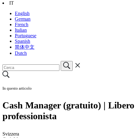
IT
English
German
French
Italian
Portuguese
Spanish
简体中文
Dutch
In questo articolo
Cash Manager (gratuito) | Libero
professionista
Svizzera