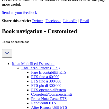
more useful.
Send us your feedback
Share this article:
Twitter
|
Facebook
|
LinkedIn
|
Email
Book navigation - Customized
Tabla de contenidos
Italia: Modelli ed Estensioni
Enti Terzo Settore (ETS)
Fare la contabilità ETS
ETS fino a 60'000
ETS fino a 300'000
ETS più di 300'000
ETS operano all'estero
Consulenti/Commercialisti
Prima Nota Cassa ETS
Rendiconti ETS
Altre Risorse Utili ETS