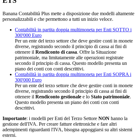
ETS
Banana Contabilità Plus mette a disposizione due modelli altamente
personalizzabili e che permettono a tutti un inizio veloce.
Contabilità in partita doppia multimoneta per Enti SOTTO i
300'000 Euro
Per un ente del terzo settore che deve gestire conti in monete
diverse, registrando secondo il principio di cassa ai fini di
ottenere il
Rendiconto di cassa
. Offre la Situazione
patrimoniale, ma limitatamente alle operazioni registrate
secondo il principio di cassa. Questo modello presenta un
piano dei conti con conti descrittivi.
Contabilità in partita doppia multimoneta per Enti SOPRA i
300'000 Euro
Per un ente del terzo settore che deve gestire conti in monete
diverse, registrando secondo il principio di cassa ai fini di
ottenere il
Rendiconto gestionale
e lo
Stato patrimoniale
.
Questo modello presenta un piano dei conti con conti
descrittivi.
Importante
: i modelli per Enti del Terzo Settore
NON
hanno la
gestione dell'IVA. Per creare fatture elettroniche e fare altri
adempimenti riguardanti l'IVA, bisogna appoggiarsi su altri sistemi
esterni.