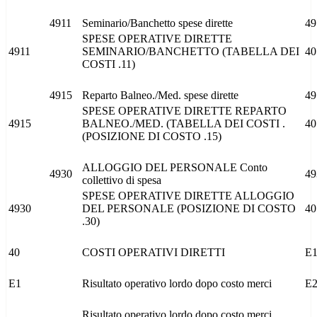
4911
Seminario/Banchetto spese dirette
49
SPESE OPERATIVE DIRETTE
4911
SEMINARIO/BANCHETTO (TABELLA DEI
40
COSTI .11)
4915
Reparto Balneo./Med. spese dirette
49
SPESE OPERATIVE DIRETTE REPARTO
4915
BALNEO./MED. (TABELLA DEI COSTI .
40
(POSIZIONE DI COSTO .15)
ALLOGGIO DEL PERSONALE Conto
4930
49
collettivo di spesa
SPESE OPERATIVE DIRETTE ALLOGGIO
4930
DEL PERSONALE (POSIZIONE DI COSTO
40
.30)
40
COSTI OPERATIVI DIRETTI
E
E1
Risultato operativo lordo dopo costo merci
E
Risultato operativo lordo dopo costo merci