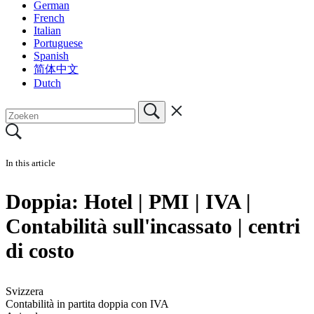
German
French
Italian
Portuguese
Spanish
简体中文
Dutch
In this article
Doppia: Hotel | PMI | IVA |
Contabilità sull'incassato | centri
di costo
Svizzera
Contabilità in partita doppia con IVA