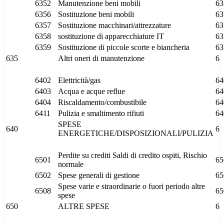
6352
Manutenzione beni mobili
63
6356
Sostituzione beni mobili
63
6357
Sostituzione macchinari/attrezzature
63
6358
sostituzione di apparecchiature IT
63
6359
Sostituzione di piccole scorte e biancheria
63
635
Altri oneri di manutenzione
6
6402
Elettricità/gas
64
6403
Acqua e acque reflue
64
6404
Riscaldamento/combustibile
64
6411
Pulizia e smaltimento rifiuti
64
SPESE
640
6
ENERGETICHE/DISPOSIZIONALI/PULIZIA
Perdite su crediti Saldi di credito ospiti, Rischio
6501
65
normale
6502
Spese generali di gestione
65
Spese varie e straordinarie o fuori periodo altre
6508
65
spese
650
ALTRE SPESE
6