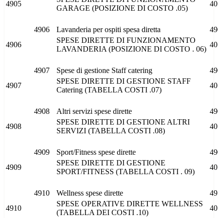
4905
40
GARAGE (POSIZIONE DI COSTO .05)
4906
Lavanderia per ospiti spesa diretta
49
SPESE DIRETTE DI FUNZIONAMENTO
4906
40
LAVANDERIA (POSIZIONE DI COSTO . 06)
4907
Spese di gestione Staff catering
49
SPESE DIRETTE DI GESTIONE STAFF
4907
40
Catering (TABELLA COSTI .07)
4908
Altri servizi spese dirette
49
SPESE DIRETTE DI GESTIONE ALTRI
4908
40
SERVIZI (TABELLA COSTI .08)
4909
Sport/Fitness spese dirette
49
SPESE DIRETTE DI GESTIONE
4909
40
SPORT/FITNESS (TABELLA COSTI . 09)
4910
Wellness spese dirette
49
SPESE OPERATIVE DIRETTE WELLNESS
4910
40
(TABELLA DEI COSTI .10)