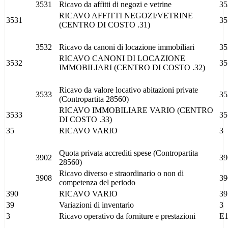
3531
Ricavo da affitti di negozi e vetrine
35
RICAVO AFFITTI NEGOZI/VETRINE
3531
35
(CENTRO DI COSTO .31)
3532
Ricavo da canoni di locazione immobiliari
35
RICAVO CANONI DI LOCAZIONE
3532
35
IMMOBILIARI (CENTRO DI COSTO .32)
Ricavo da valore locativo abitazioni private
3533
35
(Contropartita 28560)
RICAVO IMMOBILIARE VARIO (CENTRO
3533
35
DI COSTO .33)
35
RICAVO VARIO
3
Quota privata accrediti spese (Contropartita
3902
39
28560)
Ricavo diverso e straordinario o non di
3908
39
competenza del periodo
390
RICAVO VARIO
39
39
Variazioni di inventario
3
3
Ricavo operativo da forniture e prestazioni
E