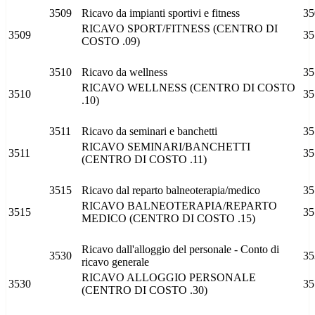
3509
Ricavo da impianti sportivi e fitness
35
RICAVO SPORT/FITNESS (CENTRO DI
3509
35
COSTO .09)
3510
Ricavo da wellness
35
RICAVO WELLNESS (CENTRO DI COSTO
3510
35
.10)
3511
Ricavo da seminari e banchetti
35
RICAVO SEMINARI/BANCHETTI
3511
35
(CENTRO DI COSTO .11)
3515
Ricavo dal reparto balneoterapia/medico
35
RICAVO BALNEOTERAPIA/REPARTO
3515
35
MEDICO (CENTRO DI COSTO .15)
Ricavo dall'alloggio del personale - Conto di
3530
35
ricavo generale
RICAVO ALLOGGIO PERSONALE
3530
35
(CENTRO DI COSTO .30)