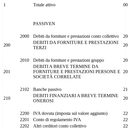
1
Totale attivo
00
PASSIVEN
2000
Debiti da forniture e prestazioni conto collettivo
20
DEBITI DA FORNITURE E PRESTAZIONI
200
20
TERZI
2010
Debiti da forniture e prestazioni gruppo
20
DEBITI A BREVE TERMINE DA
201
FORNITURE E PRESTAZIONI PERSONE E
20
SOCIETÀ CORRELATE
2102
Banche passivo
21
DEBITI FINANZIARI A BREVE TERMINE
210
20
ONEROSI
2200
IVA dovuta (imposta sul valore aggiunto)
22
2201
Conto di regolamento IVA
22
2202
Altri creditori conto collettivo
22