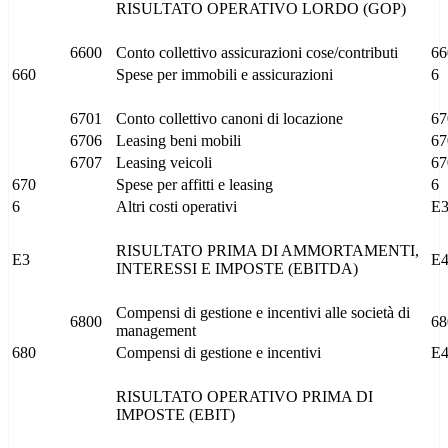
RISULTATO OPERATIVO LORDO (GOP)
6600
Conto collettivo assicurazioni cose/contributi
66
660
Spese per immobili e assicurazioni
6
6701
Conto collettivo canoni di locazione
67
6706
Leasing beni mobili
67
6707
Leasing veicoli
67
670
Spese per affitti e leasing
6
6
Altri costi operativi
E
RISULTATO PRIMA DI AMMORTAMENTI,
E3
E
INTERESSI E IMPOSTE (EBITDA)
Compensi di gestione e incentivi alle società di
6800
68
management
680
Compensi di gestione e incentivi
E
RISULTATO OPERATIVO PRIMA DI
IMPOSTE (EBIT)