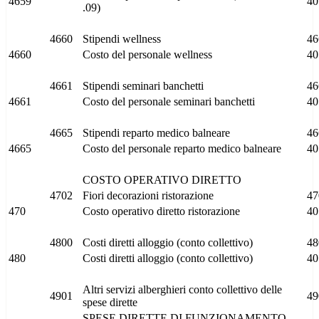
4659
40
.09)
4660
Stipendi wellness
46
4660
Costo del personale wellness
40
4661
Stipendi seminari banchetti
46
4661
Costo del personale seminari banchetti
40
4665
Stipendi reparto medico balneare
46
4665
Costo del personale reparto medico balneare
40
COSTO OPERATIVO DIRETTO
4702
Fiori decorazioni ristorazione
47
470
Costo operativo diretto ristorazione
40
4800
Costi diretti alloggio (conto collettivo)
48
480
Costi diretti alloggio (conto collettivo)
40
Altri servizi alberghieri conto collettivo delle
4901
49
spese dirette
SPESE DIRETTE DI FUNZIONAMENTO