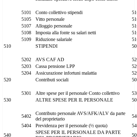
5101
Conto collettivo stipendi
51
5105
Vitto personale
51
5107
Alloggio personale
51
5108
Imposta alla fonte su salari netti
51
5109
Riduzione salariale
51
510
STIPENDI
50
5202
AVS CAF AD
52
5203
Cassa pensione LPP
52
5204
Assicurazione infortuni malattia
52
520
Contributi sociali
50
5301
Altre spese per il personale Conto collettivo
53
530
ALTRE SPESE PER IL PERSONALE
50
Contributo personale AVS/AFK/ALV da parte
5402
54
del proprietario
5404
Previdenza per il personale (½ quota)
54
SPESE PER IL PERSONALE DA PARTE
540
50