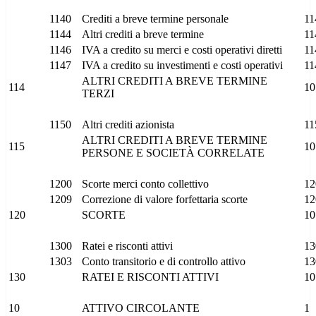
1140
Crediti a breve termine personale
11
1144
Altri crediti a breve termine
11
1146
IVA a credito su merci e costi operativi diretti
11
1147
IVA a credito su investimenti e costi operativi
11
ALTRI CREDITI A BREVE TERMINE
114
10
TERZI
1150
Altri crediti azionista
11
ALTRI CREDITI A BREVE TERMINE
115
10
PERSONE E SOCIETÀ CORRELATE
1200
Scorte merci conto collettivo
12
1209
Correzione di valore forfettaria scorte
12
120
SCORTE
10
1300
Ratei e risconti attivi
13
1303
Conto transitorio e di controllo attivo
13
130
RATEI E RISCONTI ATTIVI
10
10
ATTIVO CIRCOLANTE
1