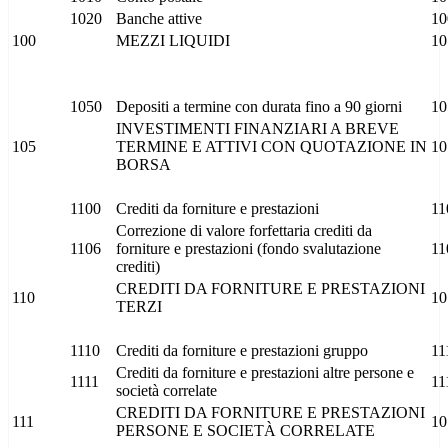
1020
Banche attive
10
100
MEZZI LIQUIDI
10
1050
Depositi a termine con durata fino a 90 giorni
10
INVESTIMENTI FINANZIARI A BREVE
105
TERMINE E ATTIVI CON QUOTAZIONE IN
10
BORSA
1100
Crediti da forniture e prestazioni
11
Correzione di valore forfettaria crediti da
1106
forniture e prestazioni (fondo svalutazione
11
crediti)
CREDITI DA FORNITURE E PRESTAZIONI
110
10
TERZI
1110
Crediti da forniture e prestazioni gruppo
11
Crediti da forniture e prestazioni altre persone e
1111
11
società correlate
CREDITI DA FORNITURE E PRESTAZIONI
111
10
PERSONE E SOCIETÀ CORRELATE