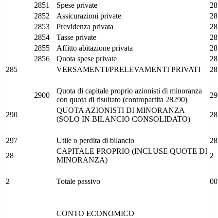
2851
Spese private
28
2852
Assicurazioni private
28
2853
Previdenza privata
28
2854
Tasse private
28
2855
Affitto abitazione privata
28
2856
Quota spese private
28
285
VERSAMENTI/PRELEVAMENTI PRIVATI
28
Quota di capitale proprio azionisti di minoranza
2900
29
con quota di risultato (contropartita 28290)
QUOTA AZIONISTI DI MINORANZA
290
28
(SOLO IN BILANCIO CONSOLIDATO)
297
Utile o perdita di bilancio
28
CAPITALE PROPRIO (INCLUSE QUOTE DI
28
2
MINORANZA)
2
Totale passivo
00
CONTO ECONOMICO