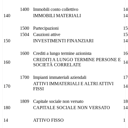
1400
Immobili conto collettivo
14
140
IMMOBILI MATERIALI
14
1500
Partecipazioni
15
1504
Cauzioni attive
15
150
INVESTIMENTI FINANZIARI
14
1600
Crediti a lungo termine azionista
16
CREDITI A LUNGO TERMINE PERSONE E
160
14
SOCIETÀ CORRELATE
1700
Impianti immateriali aziendali
17
ATTIVI IMMATERIALI E ALTRI ATTIVI
170
14
FISSI
1809
Capitale sociale non versato
18
180
CAPITALE SOCIALE NON VERSATO
14
14
ATTIVO FISSO
1