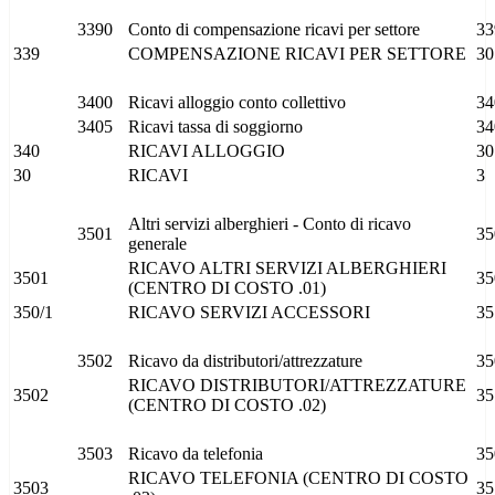
3390
Conto di compensazione ricavi per settore
33
339
COMPENSAZIONE RICAVI PER SETTORE
30
3400
Ricavi alloggio conto collettivo
34
3405
Ricavi tassa di soggiorno
34
340
RICAVI ALLOGGIO
30
30
RICAVI
3
Altri servizi alberghieri - Conto di ricavo
3501
35
generale
RICAVO ALTRI SERVIZI ALBERGHIERI
3501
35
(CENTRO DI COSTO .01)
350/1
RICAVO SERVIZI ACCESSORI
35
3502
Ricavo da distributori/attrezzature
35
RICAVO DISTRIBUTORI/ATTREZZATURE
3502
35
(CENTRO DI COSTO .02)
3503
Ricavo da telefonia
35
RICAVO TELEFONIA (CENTRO DI COSTO
3503
35