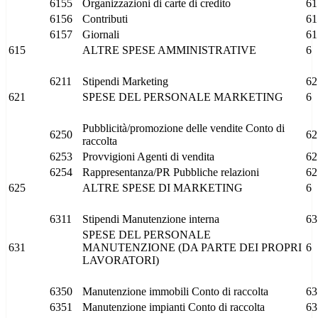
6155
Organizzazioni di carte di credito
61
6156
Contributi
61
6157
Giornali
61
615
ALTRE SPESE AMMINISTRATIVE
6
6211
Stipendi Marketing
62
621
SPESE DEL PERSONALE MARKETING
6
Pubblicità/promozione delle vendite Conto di
6250
62
raccolta
6253
Provvigioni Agenti di vendita
62
6254
Rappresentanza/PR Pubbliche relazioni
62
625
ALTRE SPESE DI MARKETING
6
6311
Stipendi Manutenzione interna
63
SPESE DEL PERSONALE
631
MANUTENZIONE (DA PARTE DEI PROPRI
6
LAVORATORI)
6350
Manutenzione immobili Conto di raccolta
63
6351
Manutenzione impianti Conto di raccolta
63