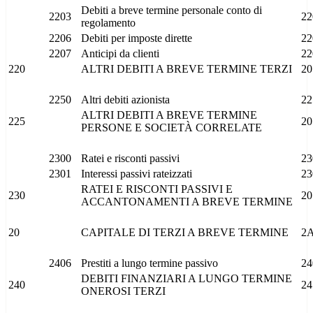
Debiti a breve termine personale conto di
2203
22
regolamento
2206
Debiti per imposte dirette
22
2207
Anticipi da clienti
22
220
ALTRI DEBITI A BREVE TERMINE TERZI
20
2250
Altri debiti azionista
22
ALTRI DEBITI A BREVE TERMINE
225
20
PERSONE E SOCIETÀ CORRELATE
2300
Ratei e risconti passivi
23
2301
Interessi passivi rateizzati
23
RATEI E RISCONTI PASSIVI E
230
20
ACCANTONAMENTI A BREVE TERMINE
20
CAPITALE DI TERZI A BREVE TERMINE
2
2406
Prestiti a lungo termine passivo
24
DEBITI FINANZIARI A LUNGO TERMINE
240
24
ONEROSI TERZI