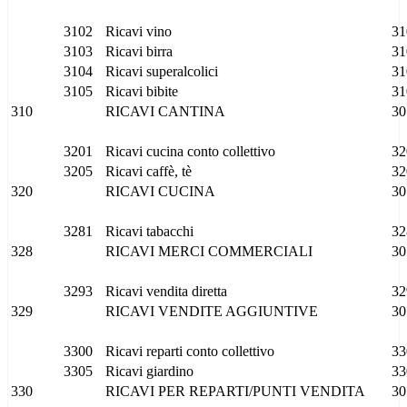
3102
Ricavi vino
31
3103
Ricavi birra
31
3104
Ricavi superalcolici
31
3105
Ricavi bibite
31
310
RICAVI CANTINA
30
3201
Ricavi cucina conto collettivo
32
3205
Ricavi caffè, tè
32
320
RICAVI CUCINA
30
3281
Ricavi tabacchi
32
328
RICAVI MERCI COMMERCIALI
30
3293
Ricavi vendita diretta
32
329
RICAVI VENDITE AGGIUNTIVE
30
3300
Ricavi reparti conto collettivo
33
3305
Ricavi giardino
33
330
RICAVI PER REPARTI/PUNTI VENDITA
30