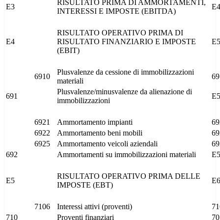
RISULTATO PRIMA DI AMMORTAMENTI,
E3
E
INTERESSI E IMPOSTE (EBITDA)
RISULTATO OPERATIVO PRIMA DI
E4
RISULTATO FINANZIARIO E IMPOSTE
E
(EBIT)
Plusvalenze da cessione di immobilizzazioni
6910
69
materiali
Plusvalenze/minusvalenze da alienazione di
691
E
immobilizzazioni
6921
Ammortamento impianti
69
6922
Ammortamento beni mobili
69
6925
Ammortamento veicoli aziendali
69
692
Ammortamenti su immobilizzazioni materiali
E
RISULTATO OPERATIVO PRIMA DELLE
E5
E
IMPOSTE (EBT)
7106
Interessi attivi (proventi)
71
710
Proventi finanziari
70