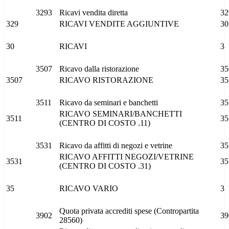
3293
Ricavi vendita diretta
32
329
RICAVI VENDITE AGGIUNTIVE
30
30
RICAVI
3
3507
Ricavo dalla ristorazione
35
3507
RICAVO RISTORAZIONE
35
3511
Ricavo da seminari e banchetti
35
RICAVO SEMINARI/BANCHETTI
3511
35
(CENTRO DI COSTO .11)
3531
Ricavo da affitti di negozi e vetrine
35
RICAVO AFFITTI NEGOZI/VETRINE
3531
35
(CENTRO DI COSTO .31)
35
RICAVO VARIO
3
Quota privata accrediti spese (Contropartita
3902
39
28560)