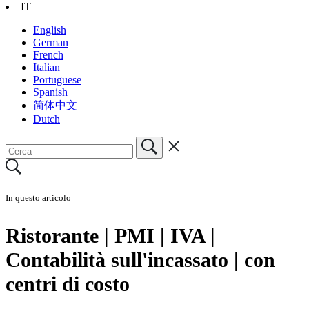
IT
English
German
French
Italian
Portuguese
Spanish
简体中文
Dutch
In questo articolo
Ristorante | PMI | IVA |
Contabilità sull'incassato | con
centri di costo