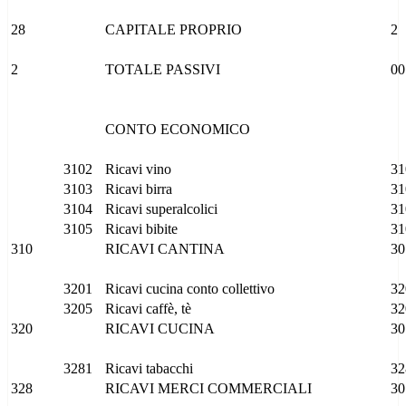
28
CAPITALE PROPRIO
2
2
TOTALE PASSIVI
00
CONTO ECONOMICO
3102
Ricavi vino
31
3103
Ricavi birra
31
3104
Ricavi superalcolici
31
3105
Ricavi bibite
31
310
RICAVI CANTINA
30
3201
Ricavi cucina conto collettivo
32
3205
Ricavi caffè, tè
32
320
RICAVI CUCINA
30
3281
Ricavi tabacchi
32
328
RICAVI MERCI COMMERCIALI
30