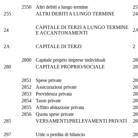
2550
Altri debiti a lungo termine
25
255
ALTRI DEBITI A LUNGO TERMINE
24
CAPITALE DI TERZI A LUNGO TERMINE
24
2
E ACCANTONAMENTI
2A
CAPITALE DI TERZI
2
2800
Capitale proprio imprese individuali
28
280
CAPITALE PROPRIO/SOCIALE
28
2851
Spese private
28
2852
Assicurazioni private
28
2853
Previdenza privata
28
2854
Tasse private
28
2855
Affitto abitazione privata
28
2856
Quota spese private
28
285
VERSAMENTI/PRELEVAMENTI PRIVATI
28
297
Utile o perdita di bilancio
28