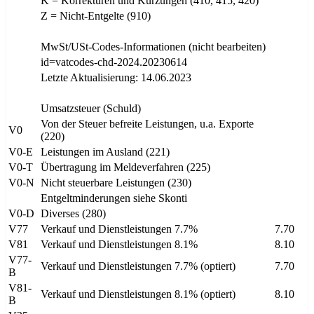
K = Korrekturen und Kürzungen (410, 415, 420)
Z = Nicht-Entgelte (910)
MwSt/USt-Codes-Informationen (nicht bearbeiten)
id=vatcodes-chd-2024.20230614
Letzte Aktualisierung: 14.06.2023
Umsatzsteuer (Schuld)
Von der Steuer befreite Leistungen, u.a. Exporte
V0
(220)
V0-E
Leistungen im Ausland (221)
V0-T
Übertragung im Meldeverfahren (225)
V0-N
Nicht steuerbare Leistungen (230)
Entgeltminderungen siehe Skonti
V0-D
Diverses (280)
V77
Verkauf und Dienstleistungen 7.7%
7.70
V81
Verkauf und Dienstleistungen 8.1%
8.10
V77-
Verkauf und Dienstleistungen 7.7% (optiert)
7.70
B
V81-
Verkauf und Dienstleistungen 8.1% (optiert)
8.10
B