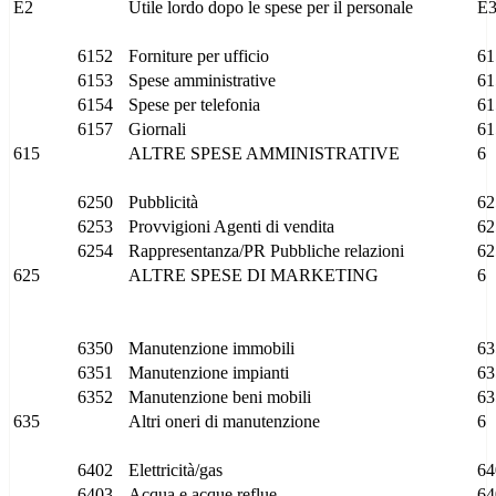
E2
Utile lordo dopo le spese per il personale
E
6152
Forniture per ufficio
61
6153
Spese amministrative
61
6154
Spese per telefonia
61
6157
Giornali
61
615
ALTRE SPESE AMMINISTRATIVE
6
6250
Pubblicità
62
6253
Provvigioni Agenti di vendita
62
6254
Rappresentanza/PR Pubbliche relazioni
62
625
ALTRE SPESE DI MARKETING
6
6350
Manutenzione immobili
63
6351
Manutenzione impianti
63
6352
Manutenzione beni mobili
63
635
Altri oneri di manutenzione
6
6402
Elettricità/gas
64
6403
Acqua e acque reflue
64