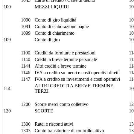
1045
Carte di credito / Carte di debito
10
100
MEZZI LIQUIDI
10
1090
Conto di giro liquidità
10
1091
Conto di elaborazione paghe
10
1099
Conto di chiarimento
10
109
Conto di giro
10
1100
Crediti da forniture e prestazioni
11
1140
Crediti a breve termine personale
11
1144
Altri crediti a breve termine
11
1146
IVA a credito su merci e costi operativi diretti
11
1147
IVA a credito su investimenti e costi operativi
11
ALTRI CREDITI A BREVE TERMINE
114
10
TERZI
1200
Scorte merci conto collettivo
12
120
SCORTE
10
1300
Ratei e risconti attivi
13
1303
Conto transitorio e di controllo attivo
13