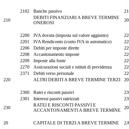
2102
Banche passivo
21
DEBITI FINANZIARI A BREVE TERMINE
210
20
ONEROSI
2200
IVA dovuta (imposta sul valore aggiunto)
22
2201
IVA Rendiconto (conto IVA in automatico)
22
2206
Debiti per imposte dirette
22
2208
Accantonamento imposte
22
2209
Imposte alla fonte
22
2270
Assicurazioni sociali e istituti di previdenza
22
2371
Debiti verso personale
22
220
ALTRI DEBITI A BREVE TERMINE TERZI
20
2300
Ratei e risconti passivi
23
2301
Interessi passivi rateizzati
23
RATEI E RISCONTI PASSIVI E
230
20
ACCANTONAMENTI A BREVE TERMINE
20
CAPITALE DI TERZI A BREVE TERMINE
2