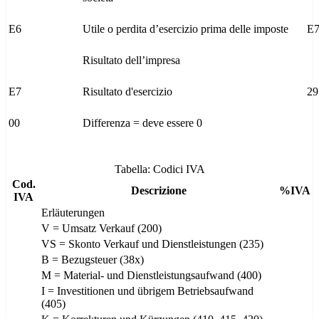
E6
Utile o perdita d’esercizio prima delle imposte
E
Risultato dell’impresa
E7
Risultato d'esercizio
29
00
Differenza = deve essere 0
Tabella: Codici IVA
Cod.
Descrizione
%IVA
IVA
Erläuterungen
V = Umsatz Verkauf (200)
VS = Skonto Verkauf und Dienstleistungen (235)
B = Bezugsteuer (38x)
M = Material- und Dienstleistungsaufwand (400)
I = Investitionen und übrigem Betriebsaufwand
(405)