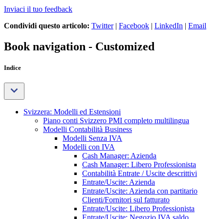
Inviaci il tuo feedback
Condividi questo articolo:
Twitter
|
Facebook
|
LinkedIn
|
Email
Book navigation - Customized
Indice
Svizzera: Modelli ed Estensioni
Piano conti Svizzero PMI completo multilingua
Modelli Contabilità Business
Modelli Senza IVA
Modelli con IVA
Cash Manager: Azienda
Cash Manager: Libero Professionista
Contabilità Entrate / Uscite descrittivi
Entrate/Uscite: Azienda
Entrate/Uscite: Azienda con partitario
Clienti/Fornitori sul fatturato
Entrate/Uscite: Libero Professionista
Entrate/Uscite: Negozio IVA saldo