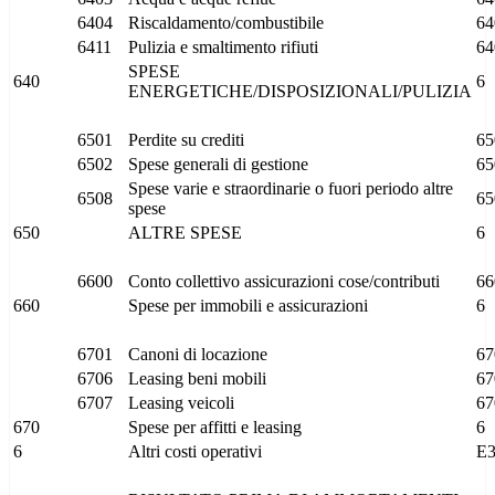
6404
Riscaldamento/combustibile
64
6411
Pulizia e smaltimento rifiuti
64
SPESE
640
6
ENERGETICHE/DISPOSIZIONALI/PULIZIA
6501
Perdite su crediti
65
6502
Spese generali di gestione
65
Spese varie e straordinarie o fuori periodo altre
6508
65
spese
650
ALTRE SPESE
6
6600
Conto collettivo assicurazioni cose/contributi
66
660
Spese per immobili e assicurazioni
6
6701
Canoni di locazione
67
6706
Leasing beni mobili
67
6707
Leasing veicoli
67
670
Spese per affitti e leasing
6
6
Altri costi operativi
E