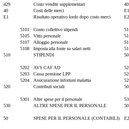
429
Costo vendite supplementari
40
40
Costi delle merci
E
E1
Risultato operativo lordo dopo costo merci
E
5101
Conto collettivo stipendi
51
5105
Vitto personale
51
5107
Alloggio personale
51
5108
Imposta alla fonte su salari netti
51
510
STIPENDI
50
5202
AVS CAF AD
52
5203
Cassa pensione LPP
52
5204
Assicurazione infortuni malattia
52
520
Contributi sociali
50
5301
Altre spese per il personale
53
530
ALTRE SPESE PER IL PERSONALE
50
50
SPESE PER IL PERSONALE (CONTABILI)
E