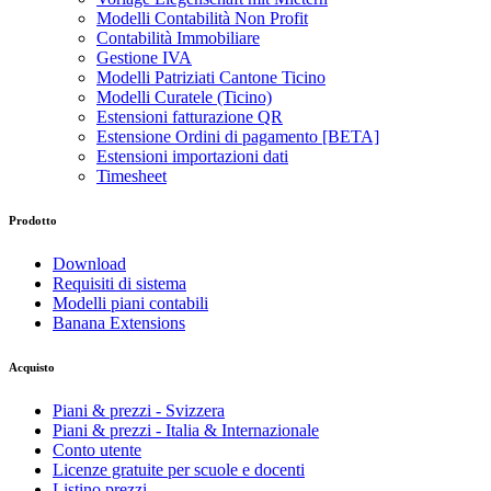
Modelli Contabilità Non Profit
Contabilità Immobiliare
Gestione IVA
Modelli Patriziati Cantone Ticino
Modelli Curatele (Ticino)
Estensioni fatturazione QR
Estensione Ordini di pagamento [BETA]
Estensioni importazioni dati
Timesheet
Prodotto
Download
Requisiti di sistema
Modelli piani contabili
Banana Extensions
Acquisto
Piani & prezzi - Svizzera
Piani & prezzi - Italia & Internazionale
Conto utente
Licenze gratuite per scuole e docenti
Listino prezzi