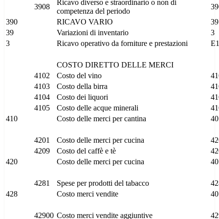
Ricavo diverso e straordinario o non di
3908
39
competenza del periodo
390
RICAVO VARIO
39
39
Variazioni di inventario
3
3
Ricavo operativo da forniture e prestazioni
E
COSTO DIRETTO DELLE MERCI
4102
Costo del vino
41
4103
Costo della birra
41
4104
Costo dei liquori
41
4105
Costo delle acque minerali
41
410
Costo delle merci per cantina
40
4201
Costo delle merci per cucina
42
4209
Costo del caffè e tè
42
420
Costo delle merci per cucina
40
4281
Spese per prodotti del tabacco
42
428
Costo merci vendite
40
42900
Costo merci vendite aggiuntive
42