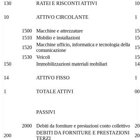
130
RATEI E RISCONTI ATTIVI
10
10
ATTIVO CIRCOLANTE
1
1500
Macchine e attrezzature
15
1510
Mobilio e installazioni
15
Macchine ufficio, informatica e tecnologia della
1520
15
comunicazione
1530
Veicoli
15
150
Immobilizzazioni materiali mobiliari
14
14
ATTIVO FISSO
1
1
TOTALE ATTIVI
00
PASSIVI
2000
Debiti da forniture e prestazioni conto collettivo
20
DEBITI DA FORNITURE E PRESTAZIONI
200
20
TERZI