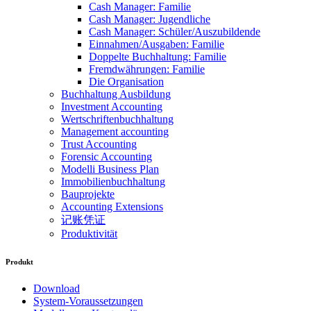
Cash Manager: Familie
Cash Manager: Jugendliche
Cash Manager: Schüler/Auszubildende
Einnahmen/Ausgaben: Familie
Doppelte Buchhaltung: Familie
Fremdwährungen: Familie
Die Organisation
Buchhaltung Ausbildung
Investment Accounting
Wertschriftenbuchhaltung
Management accounting
Trust Accounting
Forensic Accounting
Modelli Business Plan
Immobilienbuchhaltung
Bauprojekte
Accounting Extensions
记账凭证
Produktivität
Produkt
Download
System-Voraussetzungen