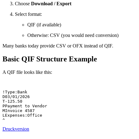
Choose
Download / Export
Select format:
QIF (if available)
Otherwise: CSV (you would need conversion)
Many banks today provide CSV or OFX instead of QIF.
Basic QIF Structure Example
A QIF file looks like this:
!Type:Bank

D03/01/2026

T-125.50

PPayment to Vendor

MInvoice 4587

LExpenses:Office

^
Druckversion