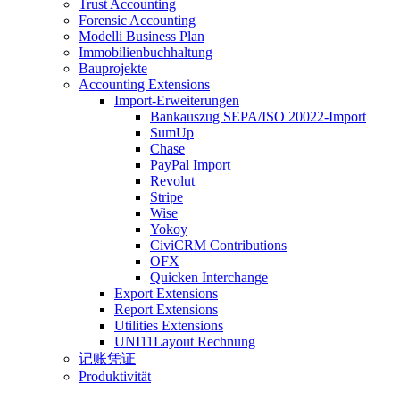
Trust Accounting
Forensic Accounting
Modelli Business Plan
Immobilienbuchhaltung
Bauprojekte
Accounting Extensions
Import-Erweiterungen
Bankauszug SEPA/ISO 20022-Import
SumUp
Chase
PayPal Import
Revolut
Stripe
Wise
Yokoy
CiviCRM Contributions
OFX
Quicken Interchange
Export Extensions
Report Extensions
Utilities Extensions
UNI11Layout Rechnung
记账凭证
Produktivität