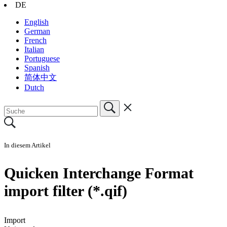
DE
English
German
French
Italian
Portuguese
Spanish
简体中文
Dutch
In diesem Artikel
Quicken Interchange Format
import filter (*.qif)
Import