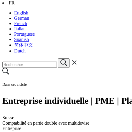
FR
English
German
French
Italian
Portuguese
Spanish
简体中文
Dutch
Dans cet article
Entreprise individuelle | PME | Pl
Suisse
Comptabilité en partie double avec multidevise
Entreprise