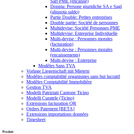
Sàrl PME (encaissé)
Doppia: Persone giuridiche SA e Sagl
(aliquota saldo)
Partie Double: Petites entreprises
Double partie: Société de personnes
Multidevise: Société Personnes PME
Multidevise: Entreprise Individuelle
Multi-devise : Personnes morales
(facturation)
Multi-devise : Personnes morales
(encaissements)
Multi-devise : Entreprise
Modèles Sans TVA
Vorlage Liegenschaft mit Mietern
Modèles comptabilité organismes sans but lucratif
Modèles Comptabilité Immobilière
Gestion TVA
Modelli Patriziati Cantone Ticino
Modelli Curatele (Ticino)
Extensions facturation QR
Ordres Paiement [BETA]
Extensions importations données
Timesheet
Produit