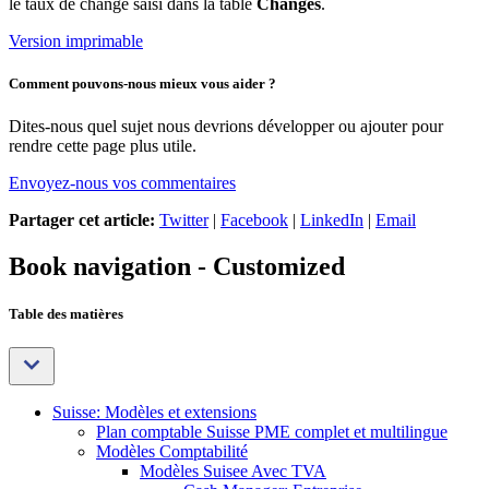
le taux de change saisi dans la table
Changes
.
Version imprimable
Comment pouvons-nous mieux vous aider ?
Dites-nous quel sujet nous devrions développer ou ajouter pour
rendre cette page plus utile.
Envoyez-nous vos commentaires
Partager cet article:
Twitter
|
Facebook
|
LinkedIn
|
Email
Book navigation - Customized
Table des matières
Suisse: Modèles et extensions
Plan comptable Suisse PME complet et multilingue
Modèles Comptabilité
Modèles Suisee Avec TVA