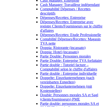
Cash Manager: Entreprise
Cash Manager: Travailleur indépendant
Comptabilité Dépenses / Recettes
descriptifs
Dépenses/Recettes: Entreprise
Dépenses/Recettes: Entreprise avec
registre Clients/Fournisseurs sur le chiffre
d'affaires
Dépenses/Recettes: Etude Professionelle
Contabilité Dépenses/Recettes: Magasin
TVA nette
Doppia: Ristorante (incassato)
Doppia: Hotel (incassato)
Partie Double: Personnes morales
Partie Double: Entreprise TVA forfaitaire
Partie double : Tutoriel facture –
Comptabilité selon le chiffre d'affaires
Partie double : Entreprise individuelle
Doppelte: Einzelunternehmen (nach
vereinbarten Entgelten)
Doppelte: Einzelunternehmen (mit
Kostenstellen)
Double: Personnes morales SA et Sagl
(clients/fournisseurs) PME
Partie double: personnes morales SA et