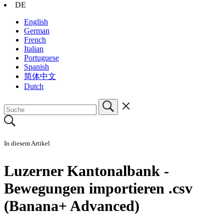
DE
English
German
French
Italian
Portuguese
Spanish
简体中文
Dutch
In diesem Artikel
Luzerner Kantonalbank -
Bewegungen importieren .csv
(Banana+ Advanced)