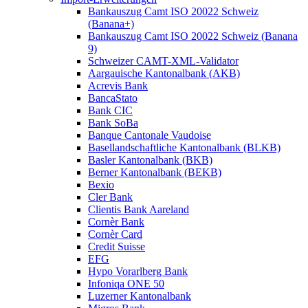
Bankauszug Camt ISO 20022 Schweiz
(Banana+)
Bankauszug Camt ISO 20022 Schweiz (Banana
9)
Schweizer CAMT-XML-Validator
Aargauische Kantonalbank (AKB)
Acrevis Bank
BancaStato
Bank CIC
Bank SoBa
Banque Cantonale Vaudoise
Basellandschaftliche Kantonalbank (BLKB)
Basler Kantonalbank (BKB)
Berner Kantonalbank (BEKB)
Bexio
Cler Bank
Clientis Bank Aareland
Cornèr Bank
Cornèr Card
Credit Suisse
EFG
Hypo Vorarlberg Bank
Infoniqa ONE 50
Luzerner Kantonalbank