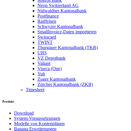
Migros Bank
Neon Switzerland AG
Nidwaldner Kantonalbank
Postfinance
Raiffeisen
Schwyzer Kantonalbank
SmallInvoice-Daten importieren
Swisscard
TWINT
Thurgauer Kantonalbank (TKB)
UBS
VZ Depotbank
Valiant
Viseca (One)
Yuh
Zuger Kantonalbank
Zürcher Kantonalbank (ZKB)
Timesheet
Produkt
Download
System-Voraussetzungen
Modelle von Kontenplänen
Banana Erweiterungen