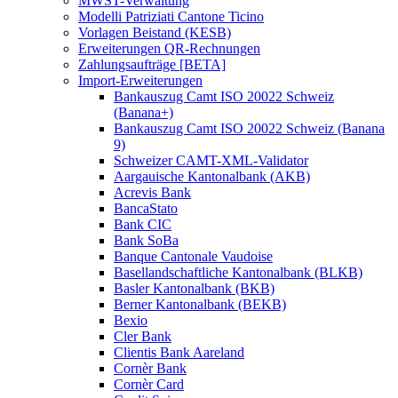
MWST-Verwaltung
Modelli Patriziati Cantone Ticino
Vorlagen Beistand (KESB)
Erweiterungen QR-Rechnungen
Zahlungsaufträge [BETA]
Import-Erweiterungen
Bankauszug Camt ISO 20022 Schweiz
(Banana+)
Bankauszug Camt ISO 20022 Schweiz (Banana
9)
Schweizer CAMT-XML-Validator
Aargauische Kantonalbank (AKB)
Acrevis Bank
BancaStato
Bank CIC
Bank SoBa
Banque Cantonale Vaudoise
Basellandschaftliche Kantonalbank (BLKB)
Basler Kantonalbank (BKB)
Berner Kantonalbank (BEKB)
Bexio
Cler Bank
Clientis Bank Aareland
Cornèr Bank
Cornèr Card