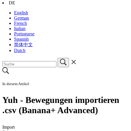
DE
English
German
French
Italian
Portuguese
Spanish
简体中文
Dutch
In diesem Artikel
Yuh - Bewegungen importieren
.csv (Banana+ Advanced)
Import