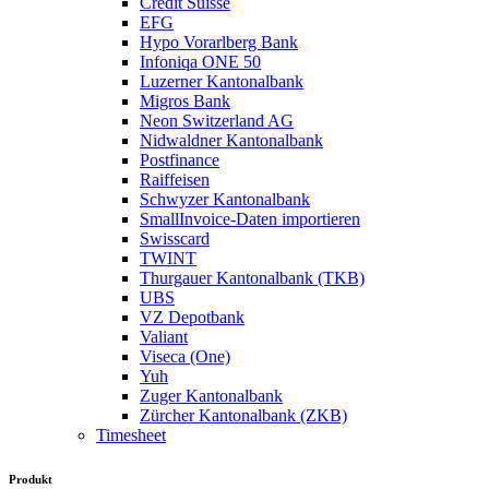
Credit Suisse
EFG
Hypo Vorarlberg Bank
Infoniqa ONE 50
Luzerner Kantonalbank
Migros Bank
Neon Switzerland AG
Nidwaldner Kantonalbank
Postfinance
Raiffeisen
Schwyzer Kantonalbank
SmallInvoice-Daten importieren
Swisscard
TWINT
Thurgauer Kantonalbank (TKB)
UBS
VZ Depotbank
Valiant
Viseca (One)
Yuh
Zuger Kantonalbank
Zürcher Kantonalbank (ZKB)
Timesheet
Produkt