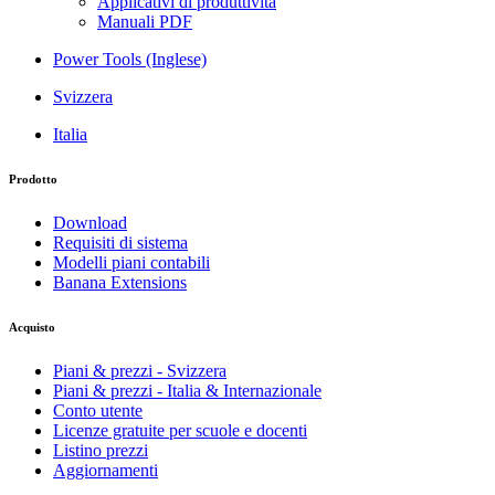
Applicativi di produttività
Manuali PDF
Power Tools (Inglese)
Svizzera
Italia
Prodotto
Download
Requisiti di sistema
Modelli piani contabili
Banana Extensions
Acquisto
Piani & prezzi - Svizzera
Piani & prezzi - Italia & Internazionale
Conto utente
Licenze gratuite per scuole e docenti
Listino prezzi
Aggiornamenti